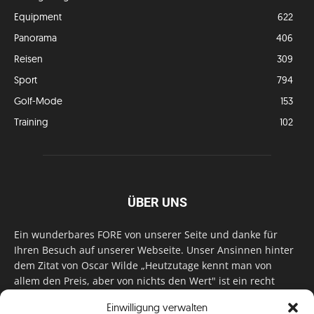
Equipment
622
Panorama
406
Reisen
309
Sport
794
Golf-Mode
153
Training
102
ÜBER UNS
Ein wunderbares FORE von unserer Seite und danke für
Ihren Besuch auf unserer Webseite. Unser Ansinnen hinter
dem Zitat von Oscar Wilde „Heutzutage kennt man von
allem den Preis, aber von nichts den Wert" ist ein recht
einfaches: Wir geben Tag für Tag, Woche für Woche, Monat
Einwilligung verwalten
für Monat unser Bestes, um Sie mit außergewöhnlichen