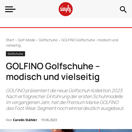
Start
Golf-Mode
Golfschuhe
GOLFINO Golfschuhe - modisch und
vielseitig
Golfschuhe
GOLFINO Golfschuhe –
modisch und vielseitig
GOLFINO präsentiert die neue Golfschuh Kollektion 2023.
Nach erfolgreicher Einführung der ersten Schuhmodelle
im vergangenen Jahr, hat die Premium Marke GOLFINO
das Foot Wear Segment noch einmal deutlich ausgebaut.
Von
Carolin Stähler
19.06.2023