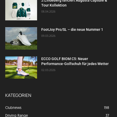
J.Lindeberg lanciert Augusta Capsule &
Tour Kollektion
08.04.2026
FootJoy Pro/SL – die neue Nummer 1
09.03.2026
ECCO GOLF BIOM C5: Neuer
Performance-Golfschuh für jedes Wetter
02.03.2026
KATEGORIEN
Clubnews
198
Driving Range
37