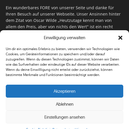
Ein wunderbares FORE von unserer Seite und danke für
Ihren Besuch auf unserer Webseite. Unser Ansinnen hinter
dem Zitat von Oscar Wilde „Heutzutage kennt man von
allem den Preis, aber von nichts den Wert" ist ein recht
einfaches: Wir geben Tag für Tag, Woche für Woche, Monat
Einwilligung verwalten
für Monat unser Bestes, um Sie mit außergewöhnlichen
Stories, kurzweiligen Features und interessanten Interviews
Um dir ein optimales Erlebnis zu bieten, verwenden wir Technologien wie
zu versorgen. Im Magazin, auf unserer Website & auf
Cookies, um Geräteinformationen zu speichern und/oder darauf
unseren Social Media Plattformen! Das verdient im
zuzugreifen. Wenn du diesen Technologien zustimmst, können wir Daten
klassischen Wortsinn nicht nur Anerkennung!
wie das Surfverhalten oder eindeutige IDs auf dieser Website verarbeiten.
Wenn du deine Einwillligung nicht erteilst oder zurückziehst, können
bestimmte Merkmale und Funktionen beeinträchtigt werden.
Akzeptieren
Ablehnen
© Simplygolf
Einstellungen ansehen
Mediadaten
Newsletter
Shop
ABO
AGB