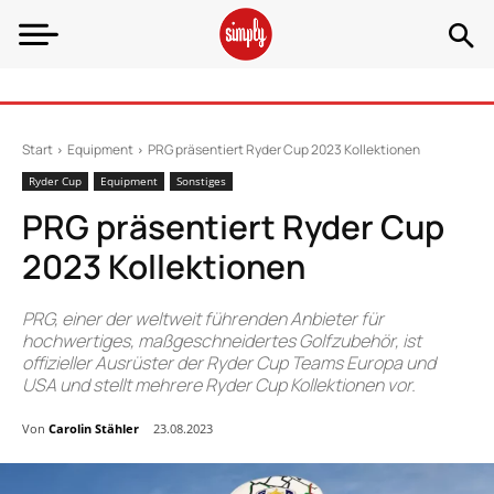
Start
Equipment
PRG präsentiert Ryder Cup 2023 Kollektionen
Ryder Cup
Equipment
Sonstiges
PRG präsentiert Ryder Cup
2023 Kollektionen
PRG, einer der weltweit führenden Anbieter für
hochwertiges, maßgeschneidertes Golfzubehör, ist
offizieller Ausrüster der Ryder Cup Teams Europa und
USA und stellt mehrere Ryder Cup Kollektionen vor.
Von
Carolin Stähler
23.08.2023