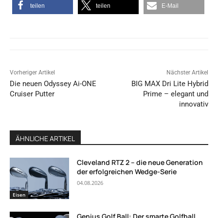
teilen
teilen
E-Mail
Vorheriger Artikel
Nächster Artikel
Die neuen Odyssey Ai-ONE
BIG MAX Dri Lite Hybrid
Cruiser Putter
Prime – elegant und
innovativ
ÄHNLICHE ARTIKEL
Cleveland RTZ 2 – die neue Generation
der erfolgreichen Wedge-Serie
04.08.2026
Eisen
Genius Golf Ball: Der smarte Golfball