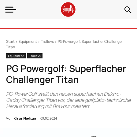
Start
Equipment
Trolleys
PG Powergolf: Superflacher Challenger
Titan
Equipment
Trolleys
PG Powergolf: Superflacher
Challenger Titan
PG-PowerGolf stellt den neuen superflachen Elektro-
Caddy Challenger Titan vor, der jede golfplatz-technische
Herausforderung mit Bravour meistert.
Von
Klaus Nadizar
09.02.2024