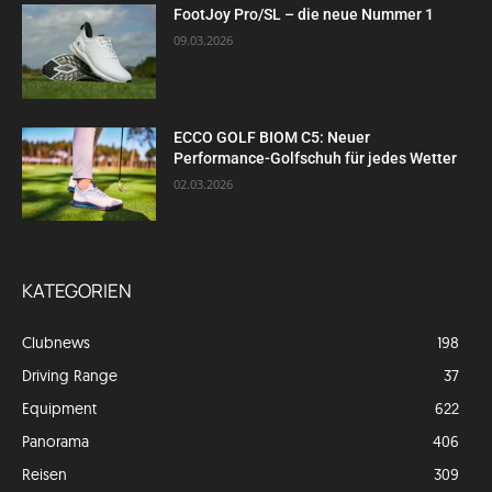
FootJoy Pro/SL – die neue Nummer 1
09.03.2026
ECCO GOLF BIOM C5: Neuer
Performance-Golfschuh für jedes Wetter
02.03.2026
KATEGORIEN
Clubnews
198
Driving Range
37
Equipment
622
Panorama
406
Reisen
309