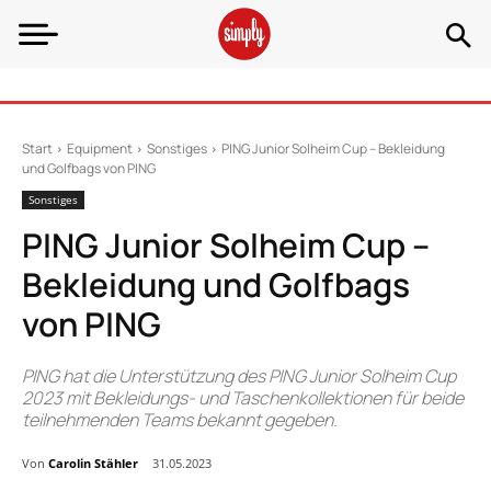
Start
Equipment
Sonstiges
PING Junior Solheim Cup – Bekleidung
und Golfbags von PING
Sonstiges
PING Junior Solheim Cup –
Bekleidung und Golfbags
von PING
PING hat die Unterstützung des PING Junior Solheim Cup
2023 mit Bekleidungs- und Taschenkollektionen für beide
teilnehmenden Teams bekannt gegeben.
Von
Carolin Stähler
31.05.2023