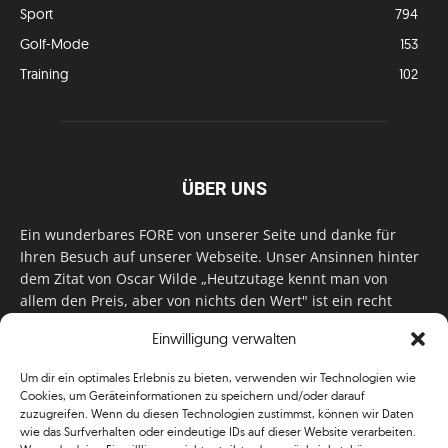
Sport
794
Golf-Mode
153
Training
102
ÜBER UNS
Ein wunderbares FORE von unserer Seite und danke für
Ihren Besuch auf unserer Webseite. Unser Ansinnen hinter
dem Zitat von Oscar Wilde „Heutzutage kennt man von
allem den Preis, aber von nichts den Wert" ist ein recht
einfaches: Wir geben Tag für Tag, Woche für Woche, Monat
Einwilligung verwalten
für Monat unser Bestes, um Sie mit außergewöhnlichen
Stories, kurzweiligen Features und interessanten Interviews
Um dir ein optimales Erlebnis zu bieten, verwenden wir Technologien wie
zu versorgen. Im Magazin, auf unserer Website & auf
Cookies, um Geräteinformationen zu speichern und/oder darauf
unseren Social Media Plattformen! Das verdient im
zuzugreifen. Wenn du diesen Technologien zustimmst, können wir Daten
klassischen Wortsinn nicht nur Anerkennung!
wie das Surfverhalten oder eindeutige IDs auf dieser Website verarbeiten.