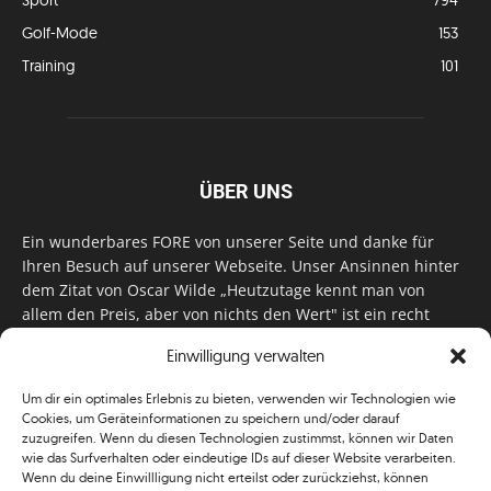
Sport
794
Golf-Mode
153
Training
101
ÜBER UNS
Ein wunderbares FORE von unserer Seite und danke für
Ihren Besuch auf unserer Webseite. Unser Ansinnen hinter
dem Zitat von Oscar Wilde „Heutzutage kennt man von
allem den Preis, aber von nichts den Wert" ist ein recht
einfaches: Wir geben Tag für Tag, Woche für Woche, Monat
Einwilligung verwalten
für Monat unser Bestes, um Sie mit außergewöhnlichen
Stories, kurzweiligen Features und interessanten Interviews
Um dir ein optimales Erlebnis zu bieten, verwenden wir Technologien wie
zu versorgen. Im Magazin, auf unserer Website & auf
Cookies, um Geräteinformationen zu speichern und/oder darauf
unseren Social Media Plattformen! Das verdient im
zuzugreifen. Wenn du diesen Technologien zustimmst, können wir Daten
klassischen Wortsinn nicht nur Anerkennung!
wie das Surfverhalten oder eindeutige IDs auf dieser Website verarbeiten.
Wenn du deine Einwillligung nicht erteilst oder zurückziehst, können