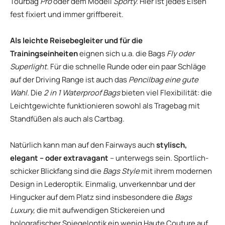
Tourbag
Pro
oder dem Modell
Sporty.
Hier ist jedes Eisen
fest fixiert und immer griffbereit.
Als leichte Reisebegleiter und für die
Trainingseinheiten
eignen sich u.a. die Bags
Fly oder
Superlight.
Für die schnelle Runde oder ein paar Schläge
auf der Driving Range ist auch das
Pencilbag eine gute
Wahl.
Die
2 in 1 Waterproof Bags
bieten viel Flexibilität: die
Leichtgewichte funktionieren sowohl als Tragebag mit
Standfüßen als auch als Cartbag.
Natürlich kann man auf den Fairways auch
stylisch,
elegant – oder extravagant
– unterwegs sein. Sportlich-
schicker Blickfang sind die
Bags Style
mit ihrem modernen
Design in Lederoptik. Einmalig, unverkennbar und der
Hingucker auf dem Platz sind insbesondere die
Bags
Luxury,
die mit aufwendigen Stickereien und
holografischer Spiegeloptik ein wenig Haute Couture auf