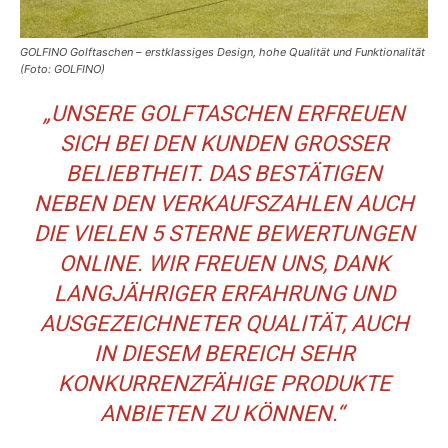
GOLFINO Golftaschen – erstklassiges Design, hohe Qualität und Funktionalität
(Foto: GOLFINO)
„UNSERE GOLFTASCHEN ERFREUEN
SICH BEI DEN KUNDEN GROSSER B
ELIEBTHEIT. DAS BESTÄTIGEN N
EBEN DEN VERKAUFSZAHLEN AUCH D
IE VIELEN 5 STERNE BEWERTUNGEN O
NLINE. WIR FREUEN UNS, DANK L
ANGJÄHRIGER ERFAHRUNG UND A
USGEZEICHNETER QUALITÄT, AUCH I
N DIESEM BEREICH SEHR K
ONKURRENZFÄHIGE PRODUKTE A
NBIETEN ZU KÖNNEN.“