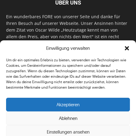
ÜBER UNS
Ein wunderbares FORE von unserer Seite und danke für
Ihren Besuch auf unserer Webseite. Unser Ansinnen hinter
dem Zitat von Oscar Wilde „Heutzutage kennt man von
allem den Preis, aber von nichts den Wert" ist ein recht
einfaches: Wir geben Tag für Tag, Woche für Woche, Monat
Einwilligung verwalten
für Monat unser Bestes, um Sie mit außergewöhnlichen
Stories, kurzweiligen Features und interessanten Interviews
Um dir ein optimales Erlebnis zu bieten, verwenden wir Technologien wie
zu versorgen. Im Magazin, auf unserer Website & auf
Cookies, um Geräteinformationen zu speichern und/oder darauf
unseren Social Media Plattformen! Das verdient im
zuzugreifen. Wenn du diesen Technologien zustimmst, können wir Daten
klassischen Wortsinn nicht nur Anerkennung!
wie das Surfverhalten oder eindeutige IDs auf dieser Website verarbeiten.
Wenn du deine Einwillligung nicht erteilst oder zurückziehst, können
bestimmte Merkmale und Funktionen beeinträchtigt werden.
Akzeptieren
Ablehnen
© Simplygolf
Einstellungen ansehen