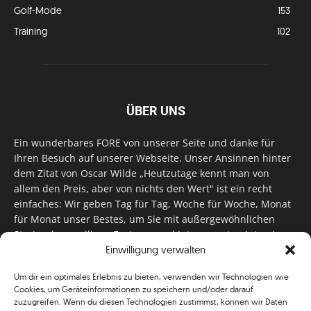
Golf-Mode
153
Training
102
ÜBER UNS
Ein wunderbares FORE von unserer Seite und danke für
Ihren Besuch auf unserer Webseite. Unser Ansinnen hinter
dem Zitat von Oscar Wilde „Heutzutage kennt man von
allem den Preis, aber von nichts den Wert" ist ein recht
einfaches: Wir geben Tag für Tag, Woche für Woche, Monat
für Monat unser Bestes, um Sie mit außergewöhnlichen
Stories, kurzweiligen Features und interessanten Interviews
Einwilligung verwalten
zu versorgen. Im Magazin, auf unserer Website & auf
unseren Social Media Plattformen! Das verdient im
Um dir ein optimales Erlebnis zu bieten, verwenden wir Technologien wie
klassischen Wortsinn nicht nur Anerkennung!
Cookies, um Geräteinformationen zu speichern und/oder darauf
zuzugreifen. Wenn du diesen Technologien zustimmst, können wir Daten