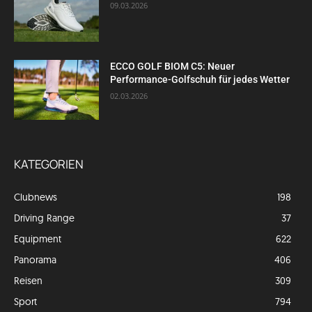
09.03.2026
ECCO GOLF BIOM C5: Neuer
Performance-Golfschuh für jedes Wetter
02.03.2026
KATEGORIEN
Clubnews
198
Driving Range
37
Equipment
622
Panorama
406
Reisen
309
Sport
794