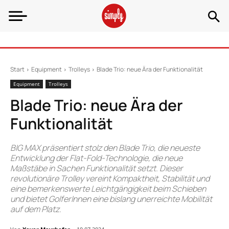
Start
Equipment
Trolleys
Blade Trio: neue Ära der Funktionalität
Equipment
Trolleys
Blade Trio: neue Ära der
Funktionalität
BIG MAX präsentiert stolz den Blade Trio, die neueste
Entwicklung der Flat-Fold-Technologie, die neue
Maßstäbe in Sachen Funktionalität setzt. Dieser
revolutionäre Trolley vereint Kompaktheit, Stabilität und
eine bemerkenswerte Leichtgängigkeit beim Schieben
und bietet GolferInnen eine bislang unerreichte Mobilität
auf dem Platz.