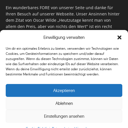
Ein wunderbares FORE von unserer Seite und danke für
Ihren Besuch auf unserer Webseite. Unser Ansinnen hinter
dem Zitat von Oscar Wilde „Heutzutage kennt man von
allem den Preis, aber von nichts den Wert" ist ein recht
einfaches: Wir geben Tag für Tag, Woche für Woche, Monat
Einwilligung verwalten
für Monat unser Bestes, um Sie mit außergewöhnlichen
Stories, kurzweiligen Features und interessanten Interviews
Um dir ein optimales Erlebnis zu bieten, verwenden wir Technologien wie
zu versorgen. Im Magazin, auf unserer Website & auf
Cookies, um Geräteinformationen zu speichern und/oder darauf
unseren Social Media Plattformen! Das verdient im
zuzugreifen. Wenn du diesen Technologien zustimmst, können wir Daten
klassischen Wortsinn nicht nur Anerkennung!
wie das Surfverhalten oder eindeutige IDs auf dieser Website verarbeiten.
Wenn du deine Einwillligung nicht erteilst oder zurückziehst, können
bestimmte Merkmale und Funktionen beeinträchtigt werden.
Akzeptieren
Ablehnen
© Simplygolf
Einstellungen ansehen
Mediadaten
Newsletter
Shop
ABO
AGB