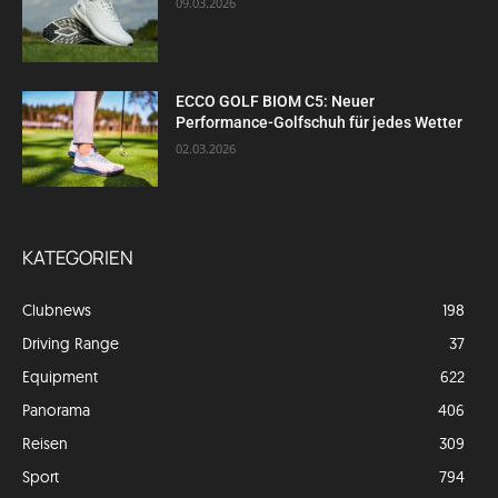
09.03.2026
ECCO GOLF BIOM C5: Neuer
Performance-Golfschuh für jedes Wetter
02.03.2026
KATEGORIEN
Clubnews
198
Driving Range
37
Equipment
622
Panorama
406
Reisen
309
Sport
794