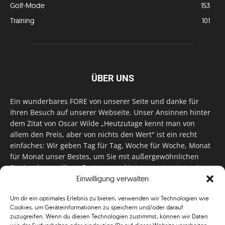
Golf-Mode
153
Training
101
ÜBER UNS
Ein wunderbares FORE von unserer Seite und danke für
Ihren Besuch auf unserer Webseite. Unser Ansinnen hinter
dem Zitat von Oscar Wilde „Heutzutage kennt man von
allem den Preis, aber von nichts den Wert" ist ein recht
einfaches: Wir geben Tag für Tag, Woche für Woche, Monat
für Monat unser Bestes, um Sie mit außergewöhnlichen
Stories, kurzweiligen Features und interessanten Interviews
zu versorgen. Im Magazin, auf unserer Website & auf
Einwilligung verwalten
unseren Social Media Plattformen! Das verdient im
Um dir ein optimales Erlebnis zu bieten, verwenden wir Technologien wie
klassischen Wortsinn nicht nur Anerkennung!
Cookies, um Geräteinformationen zu speichern und/oder darauf
zuzugreifen. Wenn du diesen Technologien zustimmst, können wir Daten