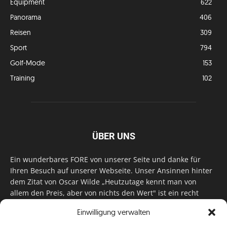
Equipment
622
Panorama
406
Reisen
309
Sport
794
Golf-Mode
153
Training
102
ÜBER UNS
Ein wunderbares FORE von unserer Seite und danke für
Ihren Besuch auf unserer Webseite. Unser Ansinnen hinter
dem Zitat von Oscar Wilde „Heutzutage kennt man von
allem den Preis, aber von nichts den Wert" ist ein recht
einfaches: Wir geben Tag für Tag, Woche für Woche, Monat
Einwilligung verwalten
für Monat unser Bestes, um Sie mit außergewöhnlichen
Stories, kurzweiligen Features und interessanten Interviews