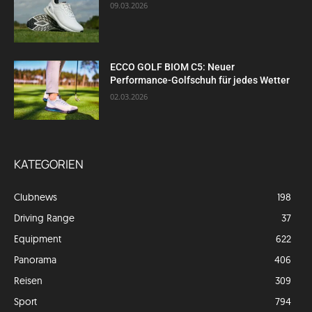
09.03.2026
ECCO GOLF BIOM C5: Neuer
Performance-Golfschuh für jedes Wetter
02.03.2026
KATEGORIEN
Clubnews
198
Driving Range
37
Equipment
622
Panorama
406
Reisen
309
Sport
794