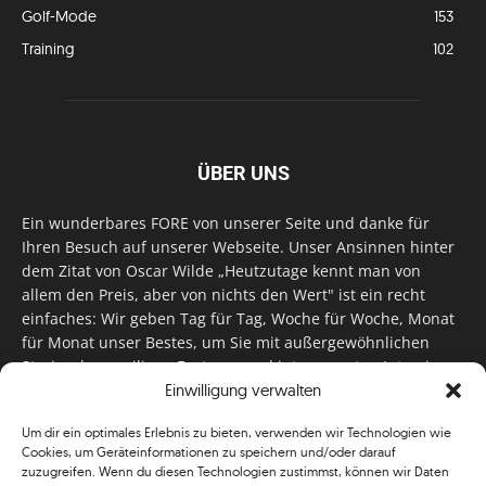
Golf-Mode
153
Training
102
ÜBER UNS
Ein wunderbares FORE von unserer Seite und danke für
Ihren Besuch auf unserer Webseite. Unser Ansinnen hinter
dem Zitat von Oscar Wilde „Heutzutage kennt man von
allem den Preis, aber von nichts den Wert" ist ein recht
einfaches: Wir geben Tag für Tag, Woche für Woche, Monat
für Monat unser Bestes, um Sie mit außergewöhnlichen
Stories, kurzweiligen Features und interessanten Interviews
Einwilligung verwalten
zu versorgen. Im Magazin, auf unserer Website & auf
unseren Social Media Plattformen! Das verdient im
Um dir ein optimales Erlebnis zu bieten, verwenden wir Technologien wie
klassischen Wortsinn nicht nur Anerkennung!
Cookies, um Geräteinformationen zu speichern und/oder darauf
zuzugreifen. Wenn du diesen Technologien zustimmst, können wir Daten