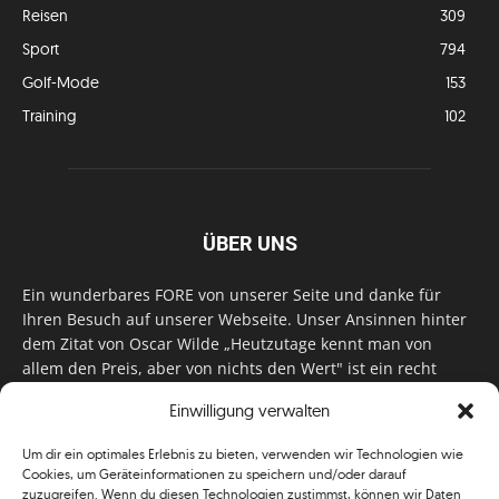
Reisen
309
Sport
794
Golf-Mode
153
Training
102
ÜBER UNS
Ein wunderbares FORE von unserer Seite und danke für
Ihren Besuch auf unserer Webseite. Unser Ansinnen hinter
dem Zitat von Oscar Wilde „Heutzutage kennt man von
allem den Preis, aber von nichts den Wert" ist ein recht
einfaches: Wir geben Tag für Tag, Woche für Woche, Monat
Einwilligung verwalten
für Monat unser Bestes, um Sie mit außergewöhnlichen
Stories, kurzweiligen Features und interessanten Interviews
Um dir ein optimales Erlebnis zu bieten, verwenden wir Technologien wie
zu versorgen. Im Magazin, auf unserer Website & auf
Cookies, um Geräteinformationen zu speichern und/oder darauf
unseren Social Media Plattformen! Das verdient im
zuzugreifen. Wenn du diesen Technologien zustimmst, können wir Daten