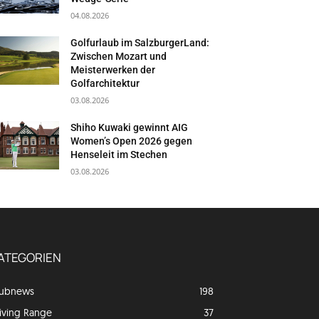
04.08.2026
Golfurlaub im SalzburgerLand:
Zwischen Mozart und
Meisterwerken der
Golfarchitektur
03.08.2026
Shiho Kuwaki gewinnt AIG
Women’s Open 2026 gegen
Henseleit im Stechen
03.08.2026
ATEGORIEN
lubnews
198
iving Range
37