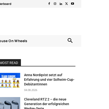
derboard
ouse On Wheels
MOST READ
Anna Nordqvist setzt auf
Erfahrung und vier Solheim-Cup-
Debütantinnen
04.08.2026
Cleveland RTZ 2 – die neue
Generation der erfolgreichen
Wedge-Serie