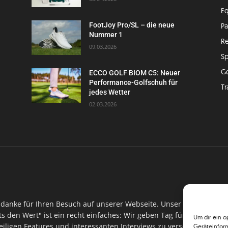
E
FootJoy Pro/SL – die neue
P
Nummer 1
Re
09.03.2026
Sp
G
ECCO GOLF BIOM C5: Neuer
Performance-Golfschuh für
Tr
jedes Wetter
02.03.2026
danke für Ihren Besuch auf unserer Webseite. Unser Ansinnen hin
ts den Wert" ist ein recht einfaches: Wir geben Tag für Tag, Woch
Um dir ein o
iligen Features und interessanten Interviews zu versorgen. Im Ma
Geräteinfor