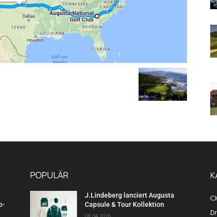
POPULÄR
K
J.Lindeberg lanciert Augusta
C
p-
Capsule & Tour Kollektion
Dr
08.04.2026