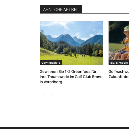
ÄHNLICHE ARTIKEL
Gewinnspiele
Biz & People
Gewinnen Sie 1×2 Greenfees für
Golfnachwu
Ihre Traumrunde im Golf Club Brand
Zukunft der
in Vorarlberg