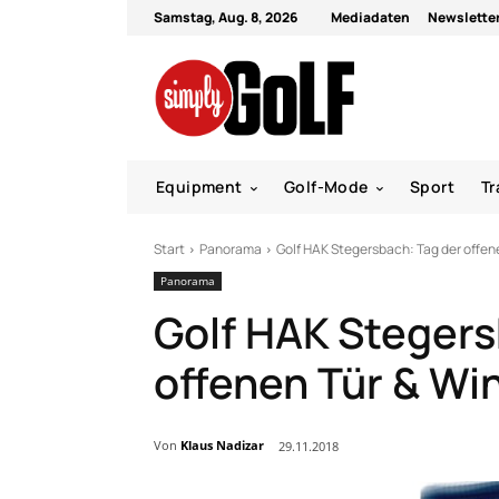
Samstag, Aug. 8, 2026
Mediadaten
Newslette
Equipment
Golf-Mode
Sport
Tr
Start
Panorama
Golf HAK Stegersbach: Tag der offe
Panorama
Golf HAK Stegers
offenen Tür & W
Von
Klaus Nadizar
29.11.2018