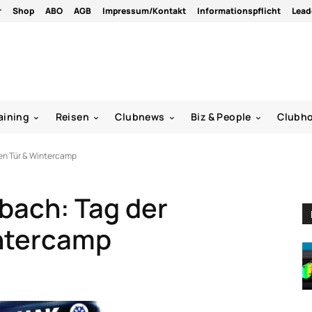
r
Shop
ABO
AGB
Impressum/Kontakt
Informationspflicht
Lead
aining
Reisen
Clubnews
Biz & People
Clubh
nen Tür & Wintercamp
bach: Tag der
intercamp