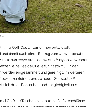
hler)
ei Minimal Golf: Das Unternehmen entwickelt
ind und damit auch einen Beitrag zum Umweltschutz
en Stoffe aus recyceltem Seawastex®-Nylon verwendet.
tzen, eine riesige Quelle für Plastikmüll in den
n werden eingesammelt und gereinigt. Im weiteren
 Flocken zerkleinert und zu neuen Seawastex®
et sich durch Robustheit und Langlebigkeit aus.
mal Golf: die Taschen haben keine Reißverschlüsse.
wegen kaputter Reißverschlüsse auf dem Müll landen.