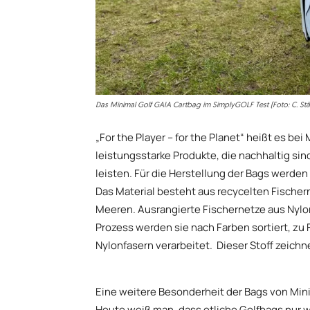
Das Minimal Golf GAIA Cartbag im SimplyGOLF Test (Foto: C. Stä
„For the Player – for the Planet“ heißt es b
leistungsstarke Produkte, die nachhaltig s
leisten. Für die Herstellung der Bags werd
Das Material besteht aus recycelten Fischerne
Meeren. Ausrangierte Fischernetze aus Nylo
Prozess werden sie nach Farben sortiert, zu
Nylonfasern verarbeitet. Dieser Stoff zeichn
Eine weitere Besonderheit der Bags von Mini
Heute weiß man, dass etliche Golfbags nur 