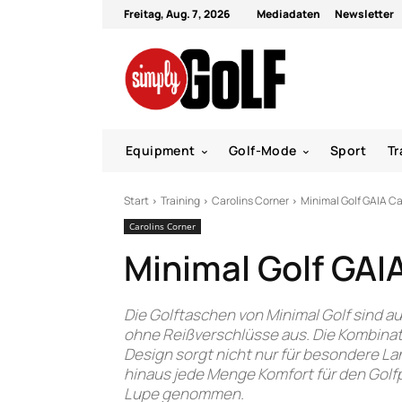
Freitag, Aug. 7, 2026
Mediadaten
Newsletter
Equipment
Golf-Mode
Sport
Tr
Start
Training
Carolins Corner
Minimal Golf GAIA Ca
Carolins Corner
Minimal Golf GAI
Die Golftaschen von Minimal Golf sind 
ohne Reißverschlüsse aus. Die Kombinat
Design sorgt nicht nur für besondere La
hinaus jede Menge Komfort für den Golfp
Lupe genommen.