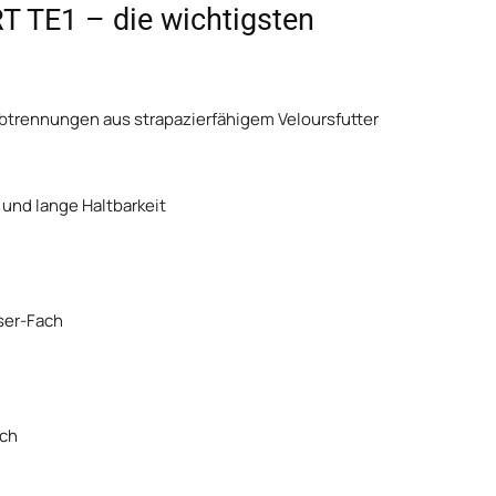
 TE1 – die wichtigsten
btrennungen aus strapazierfähigem Veloursfutter
 und lange Haltbarkeit
ser-Fach
ich