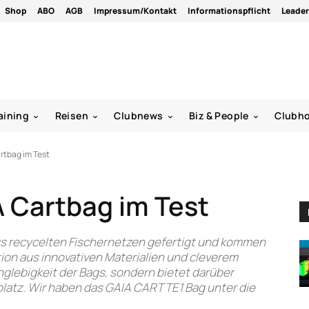
Shop
ABO
AGB
Impressum/Kontakt
Informationspflicht
Leade
aining
Reisen
Clubnews
Biz & People
Clubh
rtbag im Test
A Cartbag im Test
aus recycelten Fischernetzen gefertigt und kommen
ion aus innovativen Materialien und cleverem
nglebigkeit der Bags, sondern bietet darüber
latz. Wir haben das GAIA CART TE1 Bag unter die