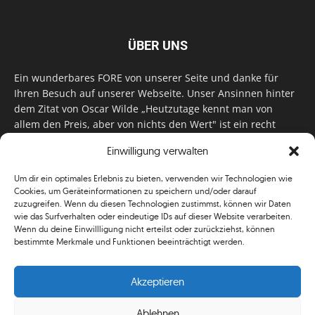
ÜBER UNS
Ein wunderbares FORE von unserer Seite und danke für
Ihren Besuch auf unserer Webseite. Unser Ansinnen hinter
dem Zitat von Oscar Wilde „Heutzutage kennt man von
allem den Preis, aber von nichts den Wert" ist ein recht
einfaches: Wir geben Tag für Tag, Woche für Woche, Monat
Einwilligung verwalten
für Monat unser Bestes, um Sie mit außergewöhnlichen
Stories, kurzweiligen Features und interessanten Interviews
Um dir ein optimales Erlebnis zu bieten, verwenden wir Technologien wie
zu versorgen. Im Magazin, auf unserer Website & auf
Cookies, um Geräteinformationen zu speichern und/oder darauf
unseren Social Media Plattformen! Das verdient im
zuzugreifen. Wenn du diesen Technologien zustimmst, können wir Daten
klassischen Wortsinn nicht nur Anerkennung!
wie das Surfverhalten oder eindeutige IDs auf dieser Website verarbeiten.
Wenn du deine Einwillligung nicht erteilst oder zurückziehst, können
bestimmte Merkmale und Funktionen beeinträchtigt werden.
Akzeptieren
Ablehnen