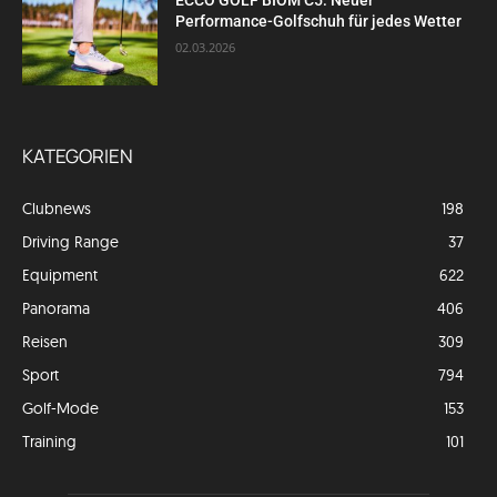
ECCO GOLF BIOM C5: Neuer
Performance-Golfschuh für jedes Wetter
02.03.2026
KATEGORIEN
Clubnews
198
Driving Range
37
Equipment
622
Panorama
406
Reisen
309
Sport
794
Golf-Mode
153
Training
101