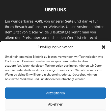
ÜBER UNS
Ein wunderbares FORE von unserer Seite und danke für
Ihren Besuch auf unserer Webseite. Unser Ansinnen hinter
dem Zitat von Oscar Wilde „Heutzutage kennt man von
allem den Preis, aber von nichts den Wert" ist ein recht
einfaches: Wir geben Tag für Tag, Woche für Woche, Monat
Einwilligung verwalten
für Monat unser Bestes, um Sie mit außergewöhnlichen
Stories, kurzweiligen Features und interessanten Interviews
Um dir ein optimales Erlebnis zu bieten, verwenden wir Technologien wie
zu versorgen. Im Magazin, auf unserer Website & auf
Cookies, um Geräteinformationen zu speichern und/oder darauf
unseren Social Media Plattformen! Das verdient im
zuzugreifen. Wenn du diesen Technologien zustimmst, können wir Daten
klassischen Wortsinn nicht nur Anerkennung!
wie das Surfverhalten oder eindeutige IDs auf dieser Website verarbeiten.
Wenn du deine Einwillligung nicht erteilst oder zurückziehst, können
bestimmte Merkmale und Funktionen beeinträchtigt werden.
Akzeptieren
Ablehnen