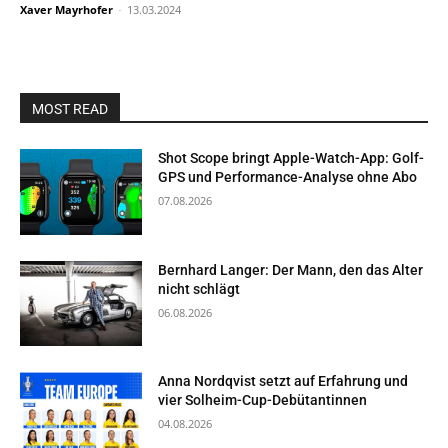
Xaver Mayrhofer
-
13.03.2024
MOST READ
Shot Scope bringt Apple-Watch-App: Golf-
GPS und Performance-Analyse ohne Abo
07.08.2026
Bernhard Langer: Der Mann, den das Alter
nicht schlägt
06.08.2026
Anna Nordqvist setzt auf Erfahrung und
vier Solheim-Cup-Debütantinnen
04.08.2026