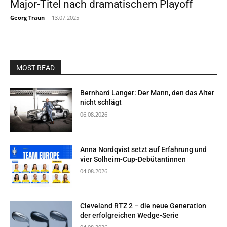
Major-Titel nach dramatischem Playoff
Georg Traun
-
13.07.2025
MOST READ
Bernhard Langer: Der Mann, den das Alter
nicht schlägt
06.08.2026
Anna Nordqvist setzt auf Erfahrung und
vier Solheim-Cup-Debütantinnen
04.08.2026
Cleveland RTZ 2 – die neue Generation
der erfolgreichen Wedge-Serie