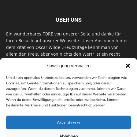
ÜBER UNS
Ein wunderbares FORE von unserer Seite und danke für
Ihren Besuch auf unserer Webseite. Unser Ansinnen hinter
dem Zitat von Oscar Wilde „Heutzutage kennt man von
allem den Preis, aber von nichts den Wert" ist ein recht
einfaches: Wir geben Tag für Tag, Woche für Woche, Monat
Einwilligung verwalten
für Monat unser Bestes, um Sie mit außergewöhnlichen
Stories, kurzweiligen Features und interessanten Interviews
Um dir ein optimales Erlebnis zu bieten, verwenden wir Technologien wie
zu versorgen. Im Magazin, auf unserer Website & auf
Cookies, um Geräteinformationen zu speichern und/oder darauf
unseren Social Media Plattformen! Das verdient im
zuzugreifen. Wenn du diesen Technologien zustimmst, können wir Daten
klassischen Wortsinn nicht nur Anerkennung!
wie das Surfverhalten oder eindeutige IDs auf dieser Website verarbeiten.
Wenn du deine Einwillligung nicht erteilst oder zurückziehst, können
bestimmte Merkmale und Funktionen beeinträchtigt werden.
Akzeptieren
Ablehnen