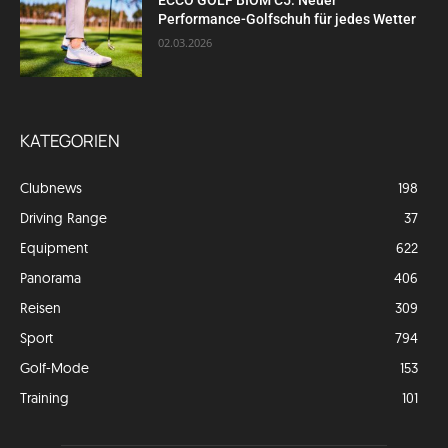
ECCO GOLF BIOM C5: Neuer
Performance-Golfschuh für jedes Wetter
02.03.2026
KATEGORIEN
Clubnews
198
Driving Range
37
Equipment
622
Panorama
406
Reisen
309
Sport
794
Golf-Mode
153
Training
101