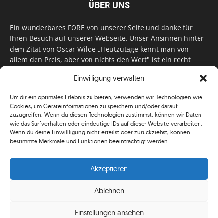
ÜBER UNS
Ein wunderbares FORE von unserer Seite und danke für
Ihren Besuch auf unserer Webseite. Unser Ansinnen hinter
dem Zitat von Oscar Wilde „Heutzutage kennt man von
allem den Preis, aber von nichts den Wert" ist ein recht
einfaches: Wir geben Tag für Tag, Woche für Woche, Monat
Einwilligung verwalten
für Monat unser Bestes, um Sie mit außergewöhnlichen
Stories, kurzweiligen Features und interessanten Interviews
Um dir ein optimales Erlebnis zu bieten, verwenden wir Technologien wie
zu versorgen. Im Magazin, auf unserer Website & auf
Cookies, um Geräteinformationen zu speichern und/oder darauf
unseren Social Media Plattformen! Das verdient im
zuzugreifen. Wenn du diesen Technologien zustimmst, können wir Daten
klassischen Wortsinn nicht nur Anerkennung!
wie das Surfverhalten oder eindeutige IDs auf dieser Website verarbeiten.
Wenn du deine Einwillligung nicht erteilst oder zurückziehst, können
bestimmte Merkmale und Funktionen beeinträchtigt werden.
Akzeptieren
Ablehnen
© Simplygolf
Einstellungen ansehen