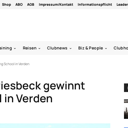
Shop
ABO
AGB
Impressum/Kontakt
Informationspflicht
Leade
aining
Reisen
Clubnews
Biz & People
Clubh
ing School in Verden
Griesbeck gewinnt
l in Verden