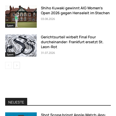
Shiho Kuwaki gewinnt AIG Women’s
Open 2026 gegen Henseleit im Stechen
03.08.2026
Sport
Gerichtsurteil wirbelt Final Four
durcheinander: Frankfurt ersetzt St.
Leon-Rot
31.07.2026
Sport
NEUESTE
Shot Scope bringt Apple-Watch-App: