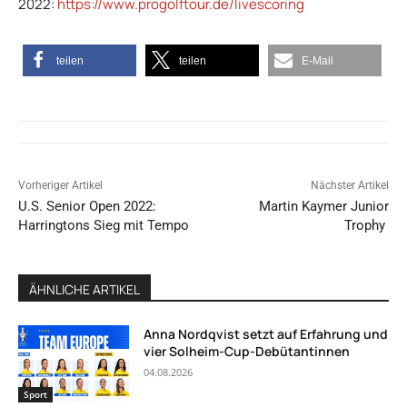
2022:
https://www.progolftour.de/livescoring
teilen
teilen
E-Mail
Vorheriger Artikel
Nächster Artikel
U.S. Senior Open 2022:
Martin Kaymer Junior
Harringtons Sieg mit Tempo
Trophy
ÄHNLICHE ARTIKEL
Anna Nordqvist setzt auf Erfahrung und
vier Solheim-Cup-Debütantinnen
04.08.2026
Sport