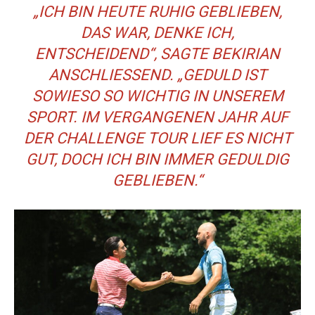
„ICH BIN HEUTE RUHIG GEBLIEBEN,
DAS WAR, DENKE ICH,
ENTSCHEIDEND“, SAGTE BEKIRIAN
ANSCHLIESSEND. „GEDULD IST S
OWIESO SO WICHTIG IN UNSEREM S
PORT. IM VERGANGENEN JAHR AUF D
ER CHALLENGE TOUR LIEF ES NICHT G
UT, DOCH ICH BIN IMMER GEDULDIG G
EBLIEBEN.“