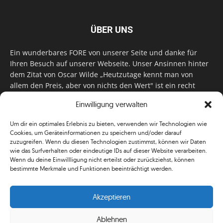
ÜBER UNS
Ein wunderbares FORE von unserer Seite und danke für
Ihren Besuch auf unserer Webseite. Unser Ansinnen hinter
dem Zitat von Oscar Wilde „Heutzutage kennt man von
allem den Preis, aber von nichts den Wert" ist ein recht
einfaches: Wir geben Tag für Tag, Woche für Woche, Monat
Einwilligung verwalten
für Monat unser Bestes, um Sie mit außergewöhnlichen
Stories, kurzweiligen Features und interessanten Interviews
Um dir ein optimales Erlebnis zu bieten, verwenden wir Technologien wie
zu versorgen. Im Magazin, auf unserer Website & auf
Cookies, um Geräteinformationen zu speichern und/oder darauf
unseren Social Media Plattformen! Das verdient im
zuzugreifen. Wenn du diesen Technologien zustimmst, können wir Daten
klassischen Wortsinn nicht nur Anerkennung!
wie das Surfverhalten oder eindeutige IDs auf dieser Website verarbeiten.
Wenn du deine Einwillligung nicht erteilst oder zurückziehst, können
bestimmte Merkmale und Funktionen beeinträchtigt werden.
Akzeptieren
Ablehnen