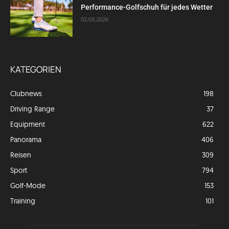
Performance-Golfschuh für jedes Wetter
02.03.2026
KATEGORIEN
Clubnews
198
Driving Range
37
Equipment
622
Panorama
406
Reisen
309
Sport
794
Golf-Mode
153
Training
101