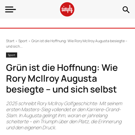
Start
Sport
Grün ist die Hoffnung: Wie Rory McIlroy Augusta besiegte –
und sich...
Sport
Grün ist die Hoffnung: Wie
Rory McIlroy Augusta
besiegte – und sich selbst
2025 schreibt Rory McIlroy Golfgeschichte: Mit seinem
ersten Masters-Sieg vollendet er den Karriere-Grand-
Slam. In Augusta gelingt ihm, woran er jahrelang
scheiterte – ein Triumph über den Platz, die Erinnerung
und den eigenen Druck.