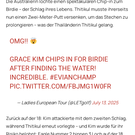
Die Australierin lochte einen spektakulären Chip-in zum
Birdie – der Schlag ihres Lebens. Thitikul musste ihrerseits
nun einen Zwei-Meter-Putt versenken, um das Stechen zu
prolongieren – was der Thailänderin Thitikul gelang.
OMG!!
GRACE KIM CHIPS IN FOR BIRDIE
AFTER FINDING THE WATER!
INCREDIBLE.
#EVIANCHAMP
PIC.TWITTER.COM/FBJMG1W0FR
— Ladies European Tour (@LETgolf)
July 13, 2025
Zurück auf der 18: Kim attackierte mit dem zweiten Schlag,
während Thitikul erneut vorlegte – und Kim wurde für ihr
Risiko belohnt: Eagle Nummer 2 binnen 3 Loch auf der 18.