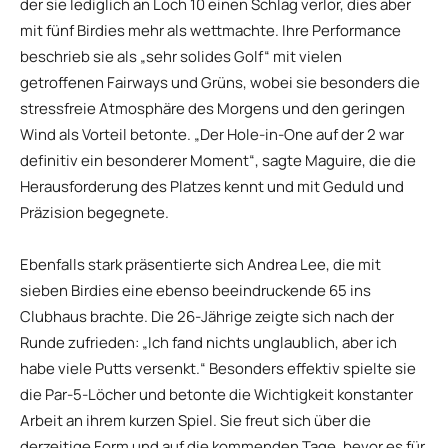
der sie lediglich an Loch 10 einen Schlag verlor, dies aber
mit fünf Birdies mehr als wettmachte. Ihre Performance
beschrieb sie als „sehr solides Golf“ mit vielen
getroffenen Fairways und Grüns, wobei sie besonders die
stressfreie Atmosphäre des Morgens und den geringen
Wind als Vorteil betonte. „Der Hole-in-One auf der 2 war
definitiv ein besonderer Moment“, sagte Maguire, die die
Herausforderung des Platzes kennt und mit Geduld und
Präzision begegnete.
Ebenfalls stark präsentierte sich Andrea Lee, die mit
sieben Birdies eine ebenso beeindruckende 65 ins
Clubhaus brachte. Die 26-Jährige zeigte sich nach der
Runde zufrieden: „Ich fand nichts unglaublich, aber ich
habe viele Putts versenkt.“ Besonders effektiv spielte sie
die Par-5-Löcher und betonte die Wichtigkeit konstanter
Arbeit an ihrem kurzen Spiel. Sie freut sich über die
derzeitige Form und auf die kommenden Tage, bevor es für