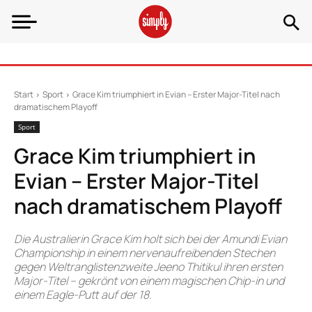
Start
Sport
Grace Kim triumphiert in Evian – Erster Major-Titel nach
dramatischem Playoff
Sport
Grace Kim triumphiert in
Evian – Erster Major-Titel
nach dramatischem Playoff
Die Australierin Grace Kim holt sich bei der Amundi Evian
Championship in einem nervenaufreibenden Stechen
gegen Weltranglistenzweite Jeeno Thitikul ihren ersten
Major-Titel – gekrönt von einem magischen Chip-in und
einem Eagle-Putt auf der 18.