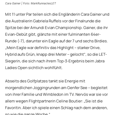
Cara Gainer | Foto: MarkRunnaclesLET
Mit 11 unter Par teilen sich die Engländerin Cara Gainer und
die Australierin Gabriela Ruffels vor der Finalrunde die
Spitze bei der Amundi Evian Championship. Gainer, die ihr
Evian-Debüt gibt, glänzte mit einer fulminanten 64er-
Runde (-7), darunter ein Eagle auf der 7 und sechs Birdies.
„Mein Eagle war definitiv das Highlight – starker Drive,
Hybrid aufs Grün, knapp drei Meter – gelocht“, so die LET-
Siegerin, die sich nach ihrem Top-3-Ergebnis beim Jabra
Ladies Open sichtlich wohlfühlt.
Abseits des Golfplatzes tankt sie Energie mit
morgendlichen Joggingrunden am Genfer See – begleitet
von ihrer Familie und Wimbledon im TV. Nervös war sie vor
allem wegen Flightpartnerin Celine Boutier: „Sie ist die
Favoritin. Aber ich spiele einen Schlag nach dem anderen,
so wie die ganze Woche.“