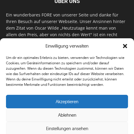
ÜBER UNS
Ein wunderbares FORE von unserer Seite und danke für
Ihren Besuch auf unserer Webseite. Unser Ansinnen hinter
dem Zitat von Oscar Wilde „Heutzutage kennt man von
allem den Preis, aber von nichts den Wert" ist ein recht
einfaches: Wir geben Tag für Tag, Woche für Woche, Monat
Einwilligung verwalten
für Monat unser Bestes, um Sie mit außergewöhnlichen
Stories, kurzweiligen Features und interessanten Interviews
Um dir ein optimales Erlebnis zu bieten, verwenden wir Technologien wie
zu versorgen. Im Magazin, auf unserer Website & auf
Cookies, um Geräteinformationen zu speichern und/oder darauf
unseren Social Media Plattformen! Das verdient im
zuzugreifen. Wenn du diesen Technologien zustimmst, können wir Daten
klassischen Wortsinn nicht nur Anerkennung!
wie das Surfverhalten oder eindeutige IDs auf dieser Website verarbeiten.
Wenn du deine Einwillligung nicht erteilst oder zurückziehst, können
bestimmte Merkmale und Funktionen beeinträchtigt werden.
Akzeptieren
Ablehnen
© Simplygolf
Einstellungen ansehen