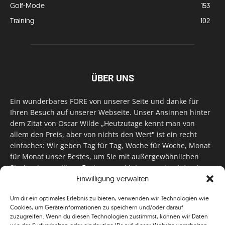
Golf-Mode
153
Training
102
ÜBER UNS
Ein wunderbares FORE von unserer Seite und danke für
Ihren Besuch auf unserer Webseite. Unser Ansinnen hinter
dem Zitat von Oscar Wilde „Heutzutage kennt man von
allem den Preis, aber von nichts den Wert" ist ein recht
einfaches: Wir geben Tag für Tag, Woche für Woche, Monat
für Monat unser Bestes, um Sie mit außergewöhnlichen
Stories, kurzweiligen Features und interessanten Interviews
Einwilligung verwalten
zu versorgen. Im Magazin, auf unserer Website & auf
unseren Social Media Plattformen! Das verdient im
Um dir ein optimales Erlebnis zu bieten, verwenden wir Technologien wie
klassischen Wortsinn nicht nur Anerkennung!
Cookies, um Geräteinformationen zu speichern und/oder darauf
zuzugreifen. Wenn du diesen Technologien zustimmst, können wir Daten