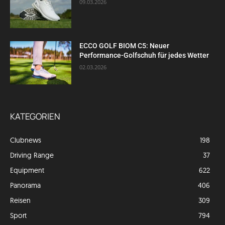
09.03.2026
ECCO GOLF BIOM C5: Neuer
Performance-Golfschuh für jedes Wetter
02.03.2026
KATEGORIEN
Clubnews
198
Driving Range
37
Equipment
622
Panorama
406
Reisen
309
Sport
794