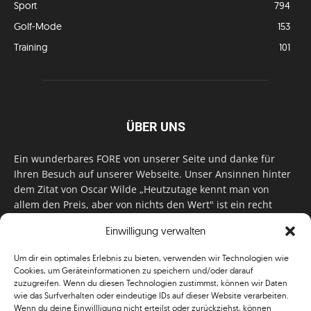
Sport
794
Golf-Mode
153
Training
101
ÜBER UNS
Ein wunderbares FORE von unserer Seite und danke für
Ihren Besuch auf unserer Webseite. Unser Ansinnen hinter
dem Zitat von Oscar Wilde „Heutzutage kennt man von
allem den Preis, aber von nichts den Wert" ist ein recht
einfaches: Wir geben Tag für Tag, Woche für Woche, Monat
Einwilligung verwalten
für Monat unser Bestes, um Sie mit außergewöhnlichen
Stories, kurzweiligen Features und interessanten Interviews
Um dir ein optimales Erlebnis zu bieten, verwenden wir Technologien wie
zu versorgen. Im Magazin, auf unserer Website & auf
Cookies, um Geräteinformationen zu speichern und/oder darauf
unseren Social Media Plattformen! Das verdient im
zuzugreifen. Wenn du diesen Technologien zustimmst, können wir Daten
klassischen Wortsinn nicht nur Anerkennung!
wie das Surfverhalten oder eindeutige IDs auf dieser Website verarbeiten.
Wenn du deine Einwillligung nicht erteilst oder zurückziehst, können