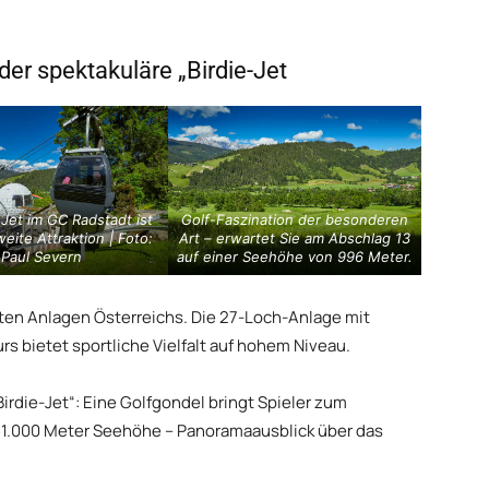
der spektakuläre „Birdie-Jet
 Jet im GC Radstadt ist
Golf-Faszination der besonderen
eite Attraktion | Foto:
Art – erwartet Sie am Abschlag 13
Paul Severn
auf einer Seehöhe von 996 Meter.
vsten Anlagen Österreichs. Die 27-Loch-Anlage mit
 bietet sportliche Vielfalt auf hohem Niveau.
„Birdie-Jet“: Eine Golfgondel bringt Spieler zum
d 1.000 Meter Seehöhe – Panoramaausblick über das