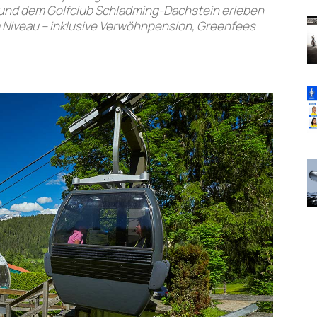
 und dem Golfclub Schladming-Dachstein erleben
 Niveau – inklusive Verwöhnpension, Greenfees