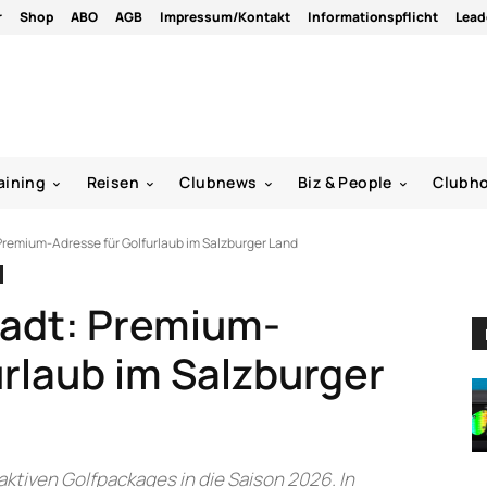
r
Shop
ABO
AGB
Impressum/Kontakt
Informationspflicht
Lead
aining
Reisen
Clubnews
Biz & People
Clubh
Premium-Adresse für Golfurlaub im Salzburger Land
tadt: Premium-
urlaub im Salzburger
aktiven Golfpackages in die Saison 2026. In