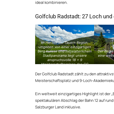
ideal kombinieren.
Golfclub Radstadt: 27 Loch und 
Im Herzen der Tauern Region,
umgeben von einer einzigartigen
Der Birdie
Berg Kulisse und mittelalterlichem
eine weltw
Stadtpanorama liegt unsere
anspruchsvolle 18 + 9
Meisterschaftsanlage des GC
Radstadt.
Der Golfclub Radstadt zählt zu den attrakti
Meisterschaftsplatz und 9-Loch-Akademiekurs
Ein weltweit einzigartiges Highlight ist der 
spektakulären Abschlag der Bahn 12 auf run
Salzburger Land inklusive.