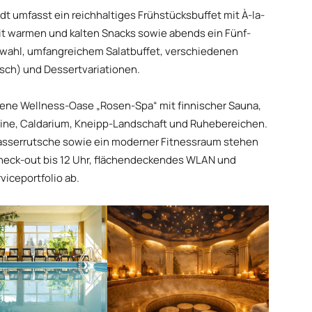
 umfasst ein reichhaltiges Frühstücksbuffet mit À-la-
it warmen und kalten Snacks sowie abends ein Fünf-
ahl, umfangreichem Salatbuffet, verschiedenen
isch) und Dessertvariationen.
gene Wellness-Oase „Rosen-Spa“ mit finnischer Sauna,
bine, Caldarium, Kneipp-Landschaft und Ruhebereichen.
Wasserrutsche sowie ein moderner Fitnessraum stehen
 Check-out bis 12 Uhr, flächendeckendes WLAN und
iceportfolio ab.