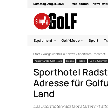
Samstag, Aug. 8, 2026
Mediadaten
Newslette
Equipment
Golf-Mode
Sport
Tr
Start
Ausgewählte Golf-News
Sporthotel Radstadt: 
Ausgewählte Golf-News
Reisen
Hotels
Golf & Gourmet
Sporthotel Rads
Adresse für Golf
Land
Das Sporthotel Radstadt startet mit attr