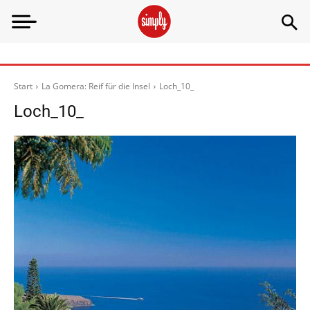
Start
La Gomera: Reif für die Insel
Loch_10_
Loch_10_