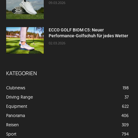
09.03.2026
ECCO GOLF BIOM C5: Neuer
Performance-Golfschuh für jedes Wetter
02.03.2026
KATEGORIEN
Clubnews
198
Driving Range
37
Equipment
622
Panorama
406
Reisen
309
Sport
794