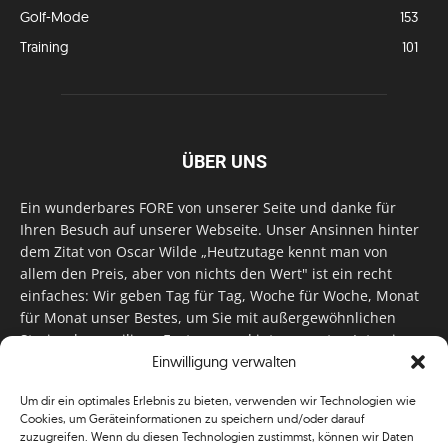
Golf-Mode
153
Training
101
ÜBER UNS
Ein wunderbares FORE von unserer Seite und danke für
Ihren Besuch auf unserer Webseite. Unser Ansinnen hinter
dem Zitat von Oscar Wilde „Heutzutage kennt man von
allem den Preis, aber von nichts den Wert" ist ein recht
einfaches: Wir geben Tag für Tag, Woche für Woche, Monat
für Monat unser Bestes, um Sie mit außergewöhnlichen
Stories, kurzweiligen Features und interessanten Interviews
zu versorgen. Im Magazin, auf unserer Website & auf
Einwilligung verwalten
unseren Social Media Plattformen! Das verdient im
Um dir ein optimales Erlebnis zu bieten, verwenden wir Technologien wie
klassischen Wortsinn nicht nur Anerkennung!
Cookies, um Geräteinformationen zu speichern und/oder darauf
zuzugreifen. Wenn du diesen Technologien zustimmst, können wir Daten