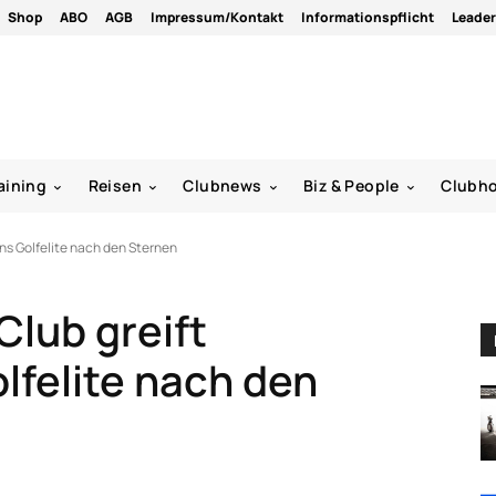
Shop
ABO
AGB
Impressum/Kontakt
Informationspflicht
Leade
aining
Reisen
Clubnews
Biz & People
Clubh
ns Golfelite nach den Sternen
Club greift
lfelite nach den