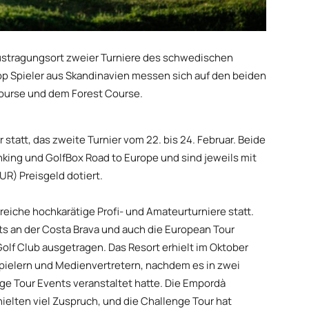
Austragungsort zweier Turniere des schwedischen
op Spieler aus Skandinavien messen sich auf den beiden
Course und dem Forest Course.
r statt, das zweite Turnier vom 22. bis 24. Februar. Beide
anking und GolfBox Road to Europe und sind jeweils mit
R) Preisgeld dotiert.
reiche hochkarätige Profi- und Amateurturniere statt.
ts an der Costa Brava und auch die European Tour
lf Club ausgetragen. Das Resort erhielt im Oktober
pielern und Medienvertretern, nachdem es in zwei
e Tour Events veranstaltet hatte. Die Empordà
ielten viel Zuspruch, und die Challenge Tour hat