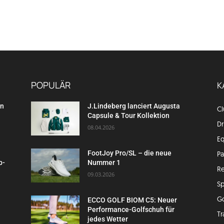
POPULÄR
K
en
J.Lindeberg lanciert Augusta
C
Capsule & Tour Kollektion
Dr
08.04.2026
E
FootJoy Pro/SL – die neue
P
p-
Nummer 1
Re
09.03.2026
Sp
G
ECCO GOLF BIOM C5: Neuer
Performance-Golfschuh für
Tr
jedes Wetter