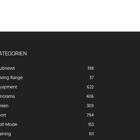
ATEGORIEN
lubnews
198
iving Range
37
quipment
622
anorama
406
isen
309
ort
794
olf-Mode
153
aining
101