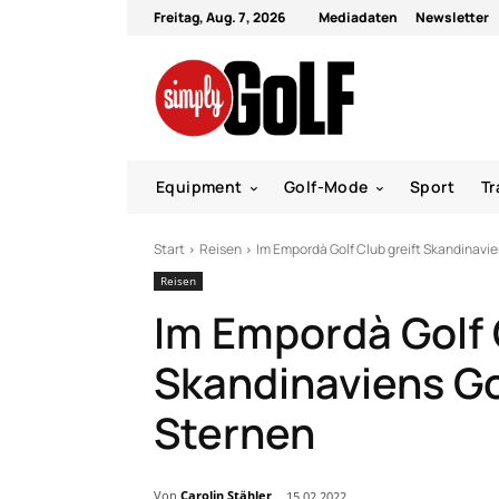
Freitag, Aug. 7, 2026
Mediadaten
Newsletter
Equipment
Golf-Mode
Sport
Tr
Start
Reisen
Im Empordà Golf Club greift Skandinavie
Reisen
Im Empordà Golf 
Skandinaviens Go
Sternen
Von
Carolin Stähler
15.02.2022