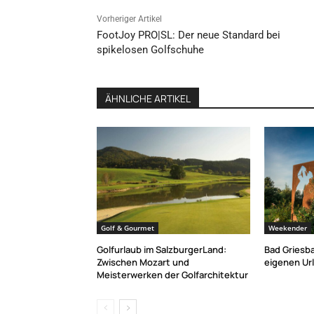
Vorheriger Artikel
FootJoy PRO|SL: Der neue Standard bei
spikelosen Golfschuhe
ÄHNLICHE ARTIKEL
Golf & Gourmet
Weekender
Golfurlaub im SalzburgerLand:
Bad Griesba
Zwischen Mozart und
eigenen Ur
Meisterwerken der Golfarchitektur