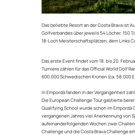
Das beliebte Resort an der Costa Brava ist 
Golfverbandes über jeweils 54 Löcher. 150 T
18-Loch Meisterschaftsplätzen, dem Links 
Das erste Event findet vom 18. bis 20. Februa
Turniere zählen für das Official World Golf R
600.000 Schwedischen Kronen (ca. 58.000 EU
In Empordà fanden in der Vergangenheit zahl
Die European Challenge Tour gastierte berei
Qualifying School wurde schon im Empordà Go
vergangenen Jahres viel Anerkennung von S
aufeinanderfolgenden Wochen zwei Challeng
Challenge und die Costa Brava Challenge erh