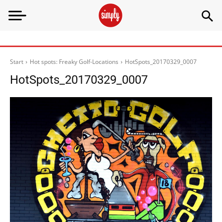
Start
Hot spots: Freaky Golf-Locations
HotSpots_20170329_0007
HotSpots_20170329_0007