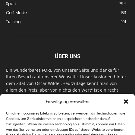
Sport
794
Golf-Mode
153
Training
101
ÜBER UNS
Ein wunderbares FORE von unserer Seite und danke für
Ihren Besuch auf unserer Webseite. Unser Ansinnen hinter
dem Zitat von Oscar Wilde „Heutzutage kennt man von
allem den Preis, aber von nichts den Wert" ist ein recht
einfaches: Wir geben Tag für Tag, Woche für Woche, Monat
Einwilligung verwalten
für Monat unser Bestes, um Sie mit außergewöhnlichen
Stories, kurzweiligen Features und interessanten Interviews
Um dir ein optimales Erlebnis zu bieten, verwenden wir Technologien wie
zu versorgen. Im Magazin, auf unserer Website & auf
Cookies, um Geräteinformationen zu speichern und/oder darauf
unseren Social Media Plattformen! Das verdient im
zuzugreifen. Wenn du diesen Technologien zustimmst, können wir Daten
klassischen Wortsinn nicht nur Anerkennung!
wie das Surfverhalten oder eindeutige IDs auf dieser Website verarbeiten.
Wenn du deine Einwillligung nicht erteilst oder zurückziehst, können