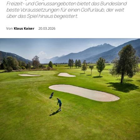
Freizeit- und Genussangeboten bietet das Bundesland
beste Voraussetzungen für einen Golfurlaub, der weit
über das Spiel hinaus begeistert.
Von
Klaus Kaiser
20.03.2026