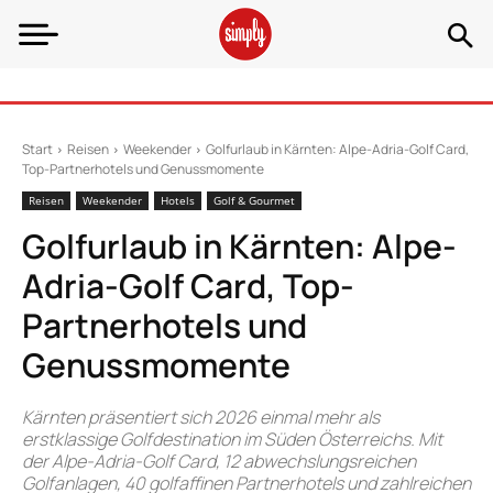
Start
Reisen
Weekender
Golfurlaub in Kärnten: Alpe-Adria-Golf Card,
Top-Partnerhotels und Genussmomente
Reisen
Weekender
Hotels
Golf & Gourmet
Golfurlaub in Kärnten: Alpe-
Adria-Golf Card, Top-
Partnerhotels und
Genussmomente
Kärnten präsentiert sich 2026 einmal mehr als
erstklassige Golfdestination im Süden Österreichs. Mit
der Alpe-Adria-Golf Card, 12 abwechslungsreichen
Golfanlagen, 40 golfaffinen Partnerhotels und zahlreichen