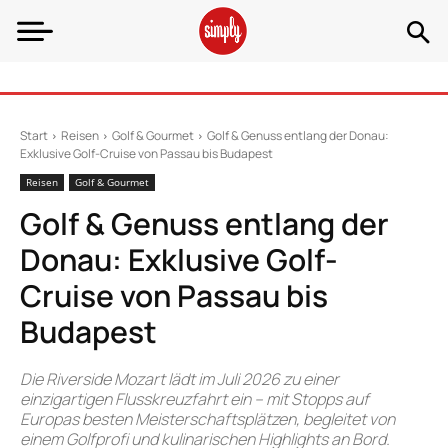
Start
Reisen
Golf & Gourmet
Golf & Genuss entlang der Donau:
Exklusive Golf-Cruise von Passau bis Budapest
Reisen
Golf & Gourmet
Golf & Genuss entlang der
Donau: Exklusive Golf-
Cruise von Passau bis
Budapest
Die Riverside Mozart lädt im Juli 2026 zu einer
einzigartigen Flusskreuzfahrt ein – mit Stopps auf
Europas besten Meisterschaftsplätzen, begleitet von
einem Golfprofi und kulinarischen Highlights an Bord.