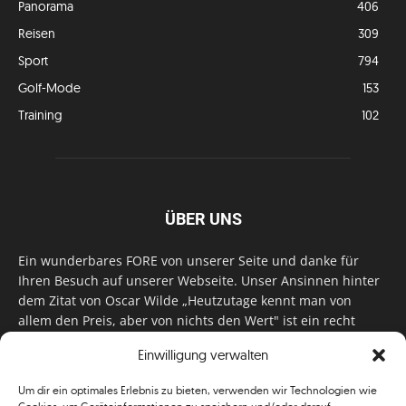
Panorama
406
Reisen
309
Sport
794
Golf-Mode
153
Training
102
ÜBER UNS
Ein wunderbares FORE von unserer Seite und danke für
Ihren Besuch auf unserer Webseite. Unser Ansinnen hinter
dem Zitat von Oscar Wilde „Heutzutage kennt man von
allem den Preis, aber von nichts den Wert" ist ein recht
einfaches: Wir geben Tag für Tag, Woche für Woche, Monat
Einwilligung verwalten
für Monat unser Bestes, um Sie mit außergewöhnlichen
Stories, kurzweiligen Features und interessanten Interviews
Um dir ein optimales Erlebnis zu bieten, verwenden wir Technologien wie
zu versorgen. Im Magazin, auf unserer Website & auf