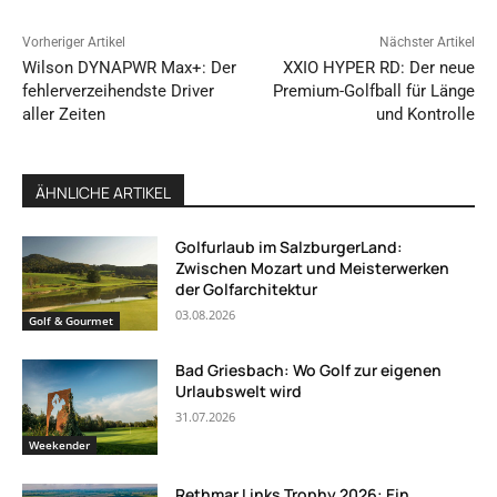
Vorheriger Artikel
Nächster Artikel
Wilson DYNAPWR Max+: Der
XXIO HYPER RD: Der neue
fehlerverzeihendste Driver
Premium-Golfball für Länge
aller Zeiten
und Kontrolle
ÄHNLICHE ARTIKEL
Golfurlaub im SalzburgerLand:
Zwischen Mozart und Meisterwerken
der Golfarchitektur
03.08.2026
Golf & Gourmet
Bad Griesbach: Wo Golf zur eigenen
Urlaubswelt wird
31.07.2026
Weekender
Rethmar Links Trophy 2026: Ein