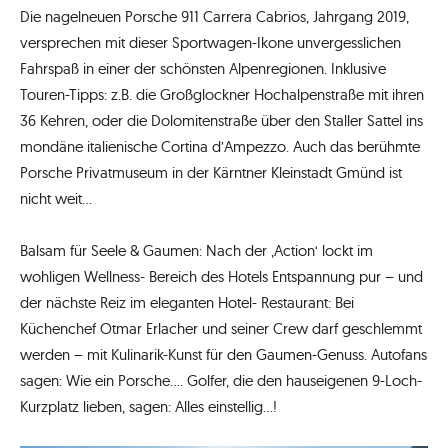
Die nagelneuen Porsche 911 Carrera Cabrios, Jahrgang 2019,
versprechen mit dieser Sportwagen-Ikone unvergesslichen
Fahrspaß in einer der schönsten Alpenregionen. Inklusive
Touren-Tipps: z.B. die Großglockner Hochalpenstraße mit ihren
36 Kehren, oder die Dolomitenstraße über den Staller Sattel ins
mondäne italienische Cortina d’Ampezzo. Auch das berühmte
Porsche Privatmuseum in der Kärntner Kleinstadt Gmünd ist
nicht weit…
Balsam für Seele & Gaumen: Nach der ‚Action‘ lockt im
wohligen Wellness- Bereich des Hotels Entspannung pur – und
der nächste Reiz im eleganten Hotel- Restaurant: Bei
Küchenchef Otmar Erlacher und seiner Crew darf geschlemmt
werden – mit Kulinarik-Kunst für den Gaumen-Genuss. Autofans
sagen: Wie ein Porsche…. Golfer, die den hauseigenen 9-Loch-
Kurzplatz lieben, sagen: Alles einstellig…!