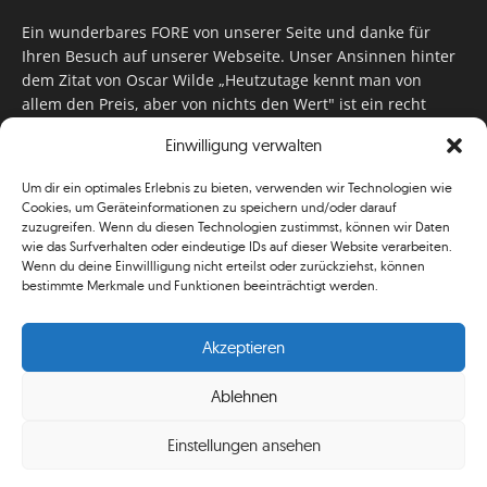
Ein wunderbares FORE von unserer Seite und danke für
Ihren Besuch auf unserer Webseite. Unser Ansinnen hinter
dem Zitat von Oscar Wilde „Heutzutage kennt man von
allem den Preis, aber von nichts den Wert" ist ein recht
einfaches: Wir geben Tag für Tag, Woche für Woche, Monat
Einwilligung verwalten
für Monat unser Bestes, um Sie mit außergewöhnlichen
Stories, kurzweiligen Features und interessanten Interviews
Um dir ein optimales Erlebnis zu bieten, verwenden wir Technologien wie
zu versorgen. Im Magazin, auf unserer Website & auf
Cookies, um Geräteinformationen zu speichern und/oder darauf
unseren Social Media Plattformen! Das verdient im
zuzugreifen. Wenn du diesen Technologien zustimmst, können wir Daten
klassischen Wortsinn nicht nur Anerkennung!
wie das Surfverhalten oder eindeutige IDs auf dieser Website verarbeiten.
Wenn du deine Einwillligung nicht erteilst oder zurückziehst, können
bestimmte Merkmale und Funktionen beeinträchtigt werden.
Akzeptieren
Ablehnen
© Simplygolf
Einstellungen ansehen
Mediadaten
Newsletter
Shop
ABO
AGB