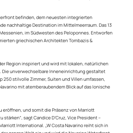
terfront befinden, dem neuesten integrierten
nde nachhaltige Destination im Mittelmeerraum. Das 13
 in Messenien, im Südwesten des Peloponnes. Entworfen
ierten griechischen Architekten Tombazis &
r Region inspiriert und wird mit lokalen, natürlichen
ut. Die unverwechselbare Inneneinrichtung gestaltet
 250 stilvolle Zimmer, Suiten und Villen umfassen,
n Navarino mit atemberaubendem Blick auf das Ionische
u eröffnen, und somit die Präsenz von Marriott
u stärken“, sagt Candice D’Cruz, Vice President –
Marriott International. „W Costa Navarino reiht sich in