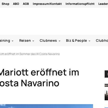
Shop
ABO
AGB
Impressum/Kontakt
Informationspflicht
Leade
aining
Reisen
Clubnews
Biz & People
Clubh
iott eröffnet im Sommer das W Costa Navarino
Mariott eröffnet im
sta Navarino