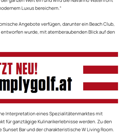
 der ganzen Welt ein und wird die Navarino Waterfront
 modernem Luxus bereichern.“
nomische Angebote verfügen, darunter ein Beach Club,
 entworfen wurde, mit atemberaubenden Blick auf den
che Interpretation eines Spezialitätenmarktes mit
kt für ganztägige Kulinarikerlebnisse werden. Zu den
Sunset Bar und der charakteristische W Living Room.