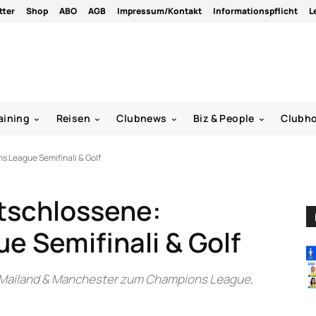
tter
Shop
ABO
AGB
Impressum/Kontakt
Informationspflicht
L
aining
Reisen
Clubnews
Biz & People
Clubh
 League Semifinali & Golf
tschlossene:
 Semifinali & Golf
 Mailand & Manchester zum Champions League,