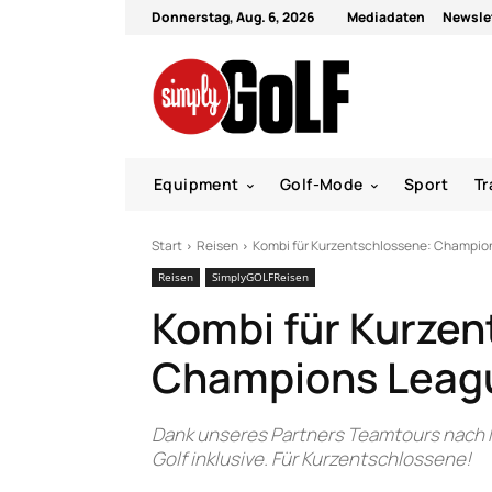
Donnerstag, Aug. 6, 2026
Mediadaten
Newsle
Equipment
Golf-Mode
Sport
Tr
Start
Reisen
Kombi für Kurzentschlossene: Champions
Reisen
SimplyGOLFReisen
Kombi für Kurzen
Champions League
Dank unseres Partners Teamtours nach
Golf inklusive. Für Kurzentschlossene!