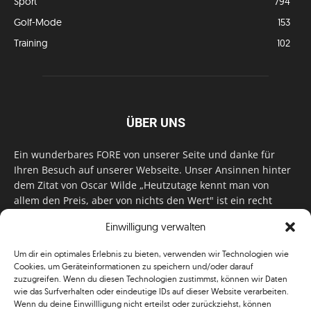
Sport
794
Golf-Mode
153
Training
102
ÜBER UNS
Ein wunderbares FORE von unserer Seite und danke für
Ihren Besuch auf unserer Webseite. Unser Ansinnen hinter
dem Zitat von Oscar Wilde „Heutzutage kennt man von
allem den Preis, aber von nichts den Wert" ist ein recht
einfaches: Wir geben Tag für Tag, Woche für Woche, Monat
Einwilligung verwalten
für Monat unser Bestes, um Sie mit außergewöhnlichen
Stories, kurzweiligen Features und interessanten Interviews
Um dir ein optimales Erlebnis zu bieten, verwenden wir Technologien wie
zu versorgen. Im Magazin, auf unserer Website & auf
Cookies, um Geräteinformationen zu speichern und/oder darauf
unseren Social Media Plattformen! Das verdient im
zuzugreifen. Wenn du diesen Technologien zustimmst, können wir Daten
klassischen Wortsinn nicht nur Anerkennung!
wie das Surfverhalten oder eindeutige IDs auf dieser Website verarbeiten.
Wenn du deine Einwillligung nicht erteilst oder zurückziehst, können