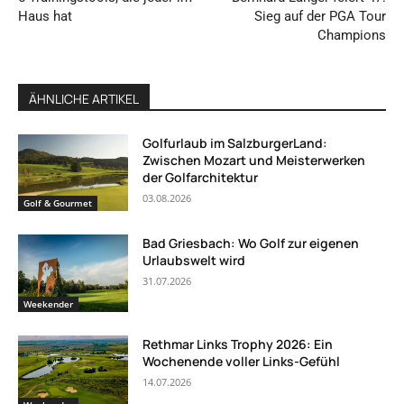
Haus hat
Sieg auf der PGA Tour
Champions
ÄHNLICHE ARTIKEL
Golfurlaub im SalzburgerLand:
Zwischen Mozart und Meisterwerken
der Golfarchitektur
03.08.2026
Golf & Gourmet
Bad Griesbach: Wo Golf zur eigenen
Urlaubswelt wird
31.07.2026
Weekender
Rethmar Links Trophy 2026: Ein
Wochenende voller Links-Gefühl
14.07.2026