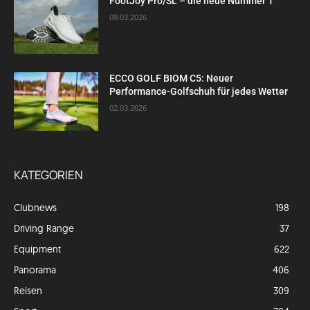
FootJoy Pro/SL – die neue Nummer 1
09.03.2026
ECCO GOLF BIOM C5: Neuer
Performance-Golfschuh für jedes Wetter
02.03.2026
KATEGORIEN
Clubnews
198
Driving Range
37
Equipment
622
Panorama
406
Reisen
309