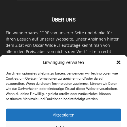
ÜBER UNS
Ein wunderbares FORE von unserer Seite und danke für
Ihren Besuch auf unserer Webseite. Unser Ansinnen hinter
dem Zitat von Oscar Wilde „Heutzutage kennt man von
allem den Preis, aber von nichts den Wert" ist ein recht
einfaches: Wir geben Tag für Tag, Woche für Woche, Monat
Einwilligung verwalten
für Monat unser Bestes, um Sie mit außergewöhnlichen
Stories, kurzweiligen Features und interessanten Interviews
Um dir ein optimales Erlebnis zu bieten, verwenden wir Technologien wie
zu versorgen. Im Magazin, auf unserer Website & auf
Cookies, um Geräteinformationen zu speichern und/oder darauf
unseren Social Media Plattformen! Das verdient im
zuzugreifen. Wenn du diesen Technologien zustimmst, können wir Daten
klassischen Wortsinn nicht nur Anerkennung!
wie das Surfverhalten oder eindeutige IDs auf dieser Website verarbeiten.
Wenn du deine Einwillligung nicht erteilst oder zurückziehst, können
bestimmte Merkmale und Funktionen beeinträchtigt werden.
Akzeptieren