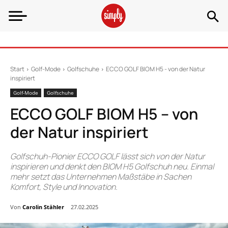
Start
Golf-Mode
Golfschuhe
ECCO GOLF BIOM H5 - von der Natur
inspiriert
Golf-Mode
Golfschuhe
ECCO GOLF BIOM H5 – von
der Natur inspiriert
Golfschuh-Pionier ECCO GOLF lässt sich von der Natur
inspirieren und denkt den BIOM H5 Golfschuh neu. Einmal
mehr setzt das Unternehmen Maßstäbe in Sachen
Komfort, Style und Innovation.
Von
Carolin Stähler
27.02.2025