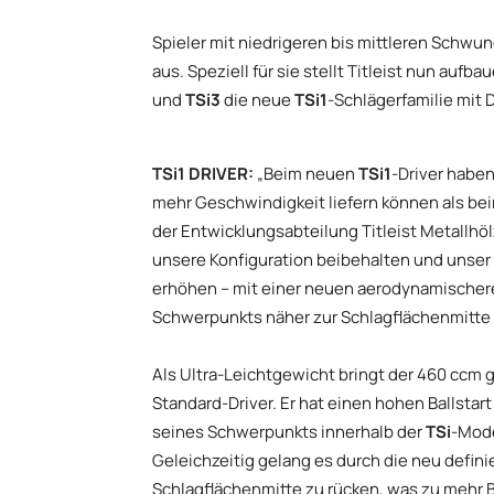
Spieler mit niedrigeren bis mittleren Schwu
aus. Speziell für sie stellt Titleist nun aufb
und
TSi3
die neue
TSi1
-Schlägerfamilie mit 
TSi1 DRIVER:
„Beim neuen
TSi1
-Driver haben
mehr Geschwindigkeit liefern können als beim
der Entwicklungsabteilung Titleist Metallhöl
unsere Konfiguration beibehalten und unser 
erhöhen – mit einer neuen aerodynamischere
Schwerpunkts näher zur Schlagflächenmitte 
Als Ultra-Leichtgewicht bringt der 460 ccm 
Standard-Driver. Er hat einen hohen Ballstart
seines Schwerpunkts innerhalb der
TSi
-Mode
Geleichzeitig gelang es durch die neu defin
Schlagflächenmitte zu rücken, was zu mehr