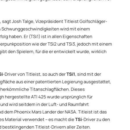
 sagt Josh Talge, Vizepräsident Titleist Golfschläger-
en Schwunggeschwindigkeiten wird mit einem
lg haben. Er (TSi1) ist in allen Eigenschaften
erpunkposition wie der TSi2 und TSi3, jedoch mit einem
bt den Spielern, für die er entwickelt wurde, wirklich
Si
-Driver von Titleist, so auch der
TSi1
, sind mit der
läche aus einer patentierten Legierung ausgestattet,
als herkömmliche Titanschlagflächen. Dieses
rgh hergestellte ATI 425 wurde ursprünglich für
und wird seitdem in der Luft- und Raumfahrt
d dem Phoenix Mars Lander der NASA. Titleist ist das
es Material verwendet – es macht die
TSi
-Driver zu den
estklingenden Titleist-Drivern aller Zeiten.