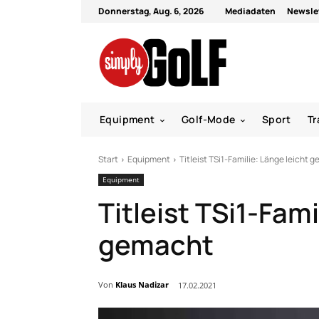
Donnerstag, Aug. 6, 2026
Mediadaten
Newsle
Equipment
Golf-Mode
Sport
Tr
Start
Equipment
Titleist TSi1-Familie: Länge leicht 
Equipment
Titleist TSi1-Fami
gemacht
Von
Klaus Nadizar
17.02.2021