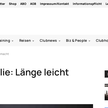
tter
Shop
ABO
AGB
Impressum/Kontakt
Informationspflicht
L
aining
Reisen
Clubnews
Biz & People
Clubh
gemacht
lie: Länge leicht