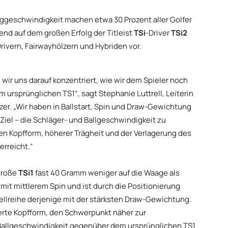
nggeschwindigkeit machen etwa 30 Prozent aller Golfer
auend auf dem großen Erfolg der Titleist
TSi
-Driver
TSi2
Drivern, Fairwayhölzern und Hybriden vor.
 wir uns darauf konzentriert, wie wir dem Spieler noch
 ursprünglichen TS1“, sagt Stephanie Luttrell, Leiterin
zer. „Wir haben in Ballstart, Spin und Draw-Gewichtung
Ziel – die Schläger- und Ballgeschwindigkeit zu
n Kopfform, höherer Trägheit und der Verlagerung des
erreicht.“
große
TSi1
fast 40 Gramm weniger auf die Waage als
 mit mittlerem Spin und ist durch die Positionierung
llreihe derjenige mit der stärksten Draw-Gewichtung.
ierte Kopfform, den Schwerpunkt näher zur
 Ballgeschwindigkeit gegenüber dem ursprünglichen TS1