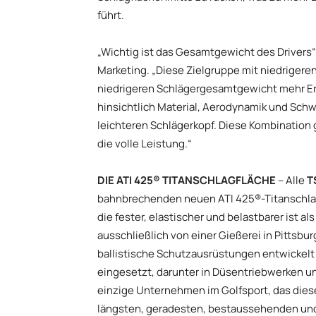
führt.
„Wichtig ist das Gesamtgewicht des Drivers“,
Marketing. „Diese Zielgruppe mit niedriger
niedrigeren Schlägergesamtgewicht mehr Erfo
hinsichtlich Material, Aerodynamik und Schw
leichteren Schlägerkopf. Diese Kombination gi
die volle Leistung.“
DIE ATI 425® TITANSCHLAGFLÄCHE
– Alle
T
bahnbrechenden neuen ATI 425®-Titanschlagf
die fester, elastischer und belastbarer ist 
ausschließlich von einer Gießerei in Pittsbu
ballistische Schutzausrüstungen entwickelt 
eingesetzt, darunter in Düsentriebwerken un
einzige Unternehmen im Golfsport, das dies
längsten, geradesten, bestaussehenden und b