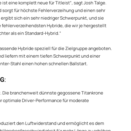
 ist eine komplett neue für Titleist“, sagt Josh Talge.
d sorgt für höchste Fehlerverzeihung und einen sehr
e ergibt sich ein sehr niedriger Schwerpunkt, und sie
ehlerverzeihendsten Hybride, die wir je hergestellt
hter als ein Standard-Hybrid.“
ssende Hybride speziell für die Zielgruppe angeboten.
nd liefern mit einem tiefen Schwerpunkt und einer
er-Stahl einen hohen schnellen Ballstart.
NG
:
r
. Die branchenweit dünnste gegossene Titankrone
r optimale Driver-Performance für moderate
eduziert den Luftwiderstand und ermöglicht es dem
Schlägerkopfgeschwindigkeit für mehr Länge zu erhöhen.