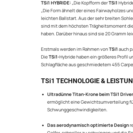
TSi1 HYBRIDE:
„Die Kopfform der
TSi1
Hybride
„Die Form ähnelt der eines Fairwayholzes un
leichten Ballstart. Aus der sehr breiten Sohl
sind mit dem höchsten Trägheitsmoment die f
haben. Darüber hinaus sind sie 20 Gramm leic
Erstmals werden im Rahmen von
TSi1
auch pa
Die
TSi1-
Hybride haben ein größeres Profil u
Schlagfläche aus geschmiedetem 455 Carpent
TSi1 TECHNOLOGIE & LEISTU
Ultradünne Titan-Krone beim TSi1 Drive
ermöglicht eine Gewichtsumverteilung fü
Schwunggeschwindigkeiten.
Das aerodynamisch optimierte Design
r
Golfer, schneller zu schwingen und die 