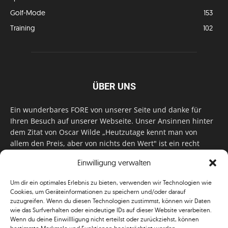
Golf-Mode
153
Training
102
ÜBER UNS
Ein wunderbares FORE von unserer Seite und danke für
Ihren Besuch auf unserer Webseite. Unser Ansinnen hinter
dem Zitat von Oscar Wilde „Heutzutage kennt man von
allem den Preis, aber von nichts den Wert" ist ein recht
einfaches: Wir geben Tag für Tag, Woche für Woche, Monat
Einwilligung verwalten
für Monat unser Bestes, um Sie mit außergewöhnlichen
Stories, kurzweiligen Features und interessanten Interviews
Um dir ein optimales Erlebnis zu bieten, verwenden wir Technologien wie
zu versorgen. Im Magazin, auf unserer Website & auf
Cookies, um Geräteinformationen zu speichern und/oder darauf
unseren Social Media Plattformen! Das verdient im
zuzugreifen. Wenn du diesen Technologien zustimmst, können wir Daten
klassischen Wortsinn nicht nur Anerkennung!
wie das Surfverhalten oder eindeutige IDs auf dieser Website verarbeiten.
Wenn du deine Einwillligung nicht erteilst oder zurückziehst, können