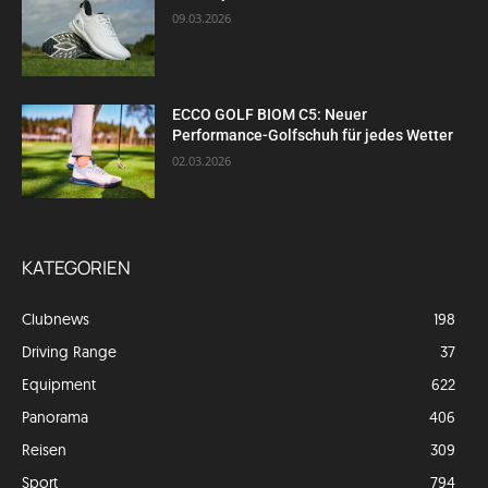
09.03.2026
ECCO GOLF BIOM C5: Neuer
Performance-Golfschuh für jedes Wetter
02.03.2026
KATEGORIEN
Clubnews
198
Driving Range
37
Equipment
622
Panorama
406
Reisen
309
Sport
794