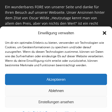
Ein wunderbares FORE von unserer Seite und danke für
Ihren Besuch auf unserer Webseite. Unser Ansinnen hinter
dem Zitat von Oscar Wilde „Heutzutage kennt man von
allem den Preis, aber von nichts den Wert" ist ein recht
einfaches: Wir geben Tag für Tag, Woche für Woche, Monat
Einwilligung verwalten
für Monat unser Bestes, um Sie mit außergewöhnlichen
Stories, kurzweiligen Features und interessanten Interviews
Um dir ein optimales Erlebnis zu bieten, verwenden wir Technologien wie
zu versorgen. Im Magazin, auf unserer Website & auf
Cookies, um Geräteinformationen zu speichern und/oder darauf
unseren Social Media Plattformen! Das verdient im
zuzugreifen. Wenn du diesen Technologien zustimmst, können wir Daten
klassischen Wortsinn nicht nur Anerkennung!
wie das Surfverhalten oder eindeutige IDs auf dieser Website verarbeiten.
Wenn du deine Einwillligung nicht erteilst oder zurückziehst, können
bestimmte Merkmale und Funktionen beeinträchtigt werden.
Akzeptieren
Ablehnen
© Simplygolf
Einstellungen ansehen
Mediadaten
Newsletter
Shop
ABO
AGB