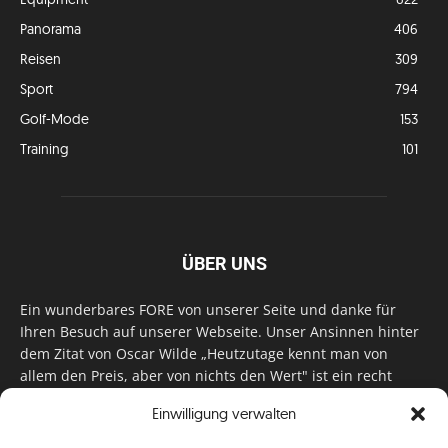
Panorama
406
Reisen
309
Sport
794
Golf-Mode
153
Training
101
ÜBER UNS
Ein wunderbares FORE von unserer Seite und danke für
Ihren Besuch auf unserer Webseite. Unser Ansinnen hinter
dem Zitat von Oscar Wilde „Heutzutage kennt man von
allem den Preis, aber von nichts den Wert" ist ein recht
einfaches: Wir geben Tag für Tag, Woche für Woche, Monat
Einwilligung verwalten
für Monat unser Bestes, um Sie mit außergewöhnlichen
Stories, kurzweiligen Features und interessanten Interviews