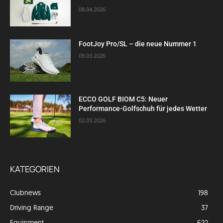
08.04.2026
FootJoy Pro/SL – die neue Nummer 1
09.03.2026
ECCO GOLF BIOM C5: Neuer
Performance-Golfschuh für jedes Wetter
02.03.2026
KATEGORIEN
Clubnews
198
Driving Range
37
Equipment
622