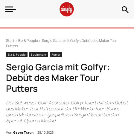
Start
Biz & People
Sergio Garcia mit Golfyr: Debüt des Maker Tour
Putters
Biz & People
Equipment
Putter
Sergio Garcia mit Golfyr:
Debüt des Maker Tour
Putters
Der Schweizer Golf-Ausrüster Golfyr feiert mit dem Debüt
des Maker Tour Putters auf der DP-World-Tour-Bühne
einen Meilenstein – gespielt von Sergio Garcia bei den
Spanish Open in Madrid.
Von
Georg Traun
28.10.2025