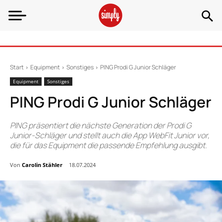
Start
Equipment
Sonstiges
PING Prodi G Junior Schläger
Equipment
Sonstiges
PING Prodi G Junior Schläger
PING präsentiert die nächste Generation der Prodi G
Junior-Schläger und stellt auch die App WebFit Junior vor,
die für das Equipment die passende Empfehlung ausgibt.
Von
Carolin Stähler
18.07.2024