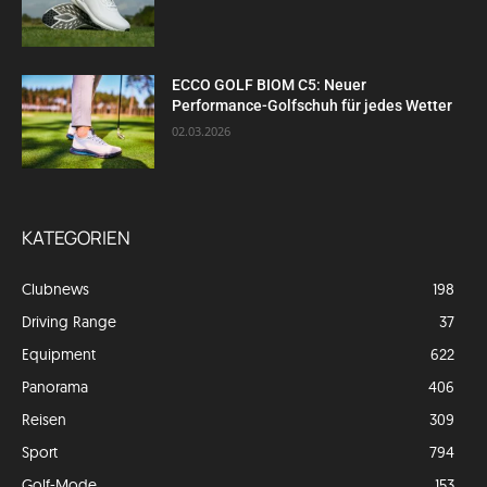
ECCO GOLF BIOM C5: Neuer
Performance-Golfschuh für jedes Wetter
02.03.2026
KATEGORIEN
Clubnews
198
Driving Range
37
Equipment
622
Panorama
406
Reisen
309
Sport
794
Golf-Mode
153