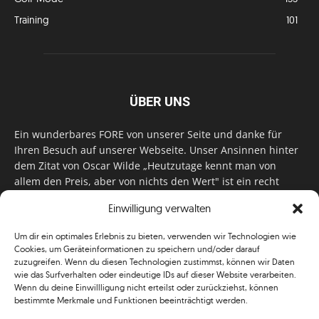
Training
101
ÜBER UNS
Ein wunderbares FORE von unserer Seite und danke für
Ihren Besuch auf unserer Webseite. Unser Ansinnen hinter
dem Zitat von Oscar Wilde „Heutzutage kennt man von
allem den Preis, aber von nichts den Wert" ist ein recht
einfaches: Wir geben Tag für Tag, Woche für Woche, Monat
Einwilligung verwalten
für Monat unser Bestes, um Sie mit außergewöhnlichen
Stories, kurzweiligen Features und interessanten Interviews
Um dir ein optimales Erlebnis zu bieten, verwenden wir Technologien wie
zu versorgen. Im Magazin, auf unserer Website & auf
Cookies, um Geräteinformationen zu speichern und/oder darauf
unseren Social Media Plattformen! Das verdient im
zuzugreifen. Wenn du diesen Technologien zustimmst, können wir Daten
klassischen Wortsinn nicht nur Anerkennung!
wie das Surfverhalten oder eindeutige IDs auf dieser Website verarbeiten.
Wenn du deine Einwillligung nicht erteilst oder zurückziehst, können
bestimmte Merkmale und Funktionen beeinträchtigt werden.