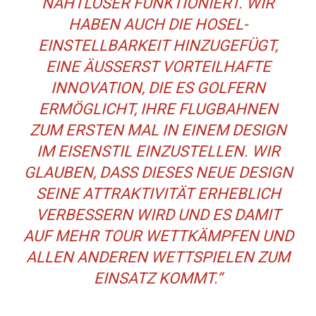
AHTLOSER FUNKTIONIERT. WIR H
ABEN AUCH DIE HOSEL-E
INSTELLBARKEIT HINZUGEFÜGT, E
INE ÄUSSERST VORTEILHAFTE IN
NOVATION, DIE ES GOLFERN ER
MÖGLICHT, IHRE FLUGBAHNEN ZU
M ERSTEN MAL IN EINEM DESIGN IM
EISENSTIL EINZUSTELLEN. WIR GL
AUBEN, DASS DIESES NEUE DESIGN SE
INE ATTRAKTIVITÄT ERHEBLICH VE
RBESSERN WIRD UND ES DAMIT AU
F MEHR TOUR WETTKÄMPFEN UND AL
LEN ANDEREN WETTSPIELEN ZUM EI
NSATZ KOMMT.“