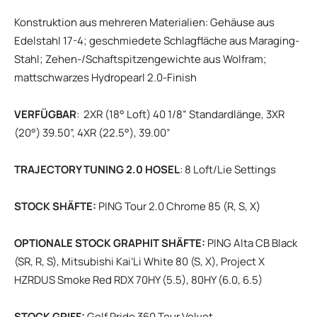
Konstruktion aus mehreren Materialien: Gehäuse aus
Edelstahl 17-4; geschmiedete Schlagfläche aus Maraging-
Stahl; Zehen-/Schaftspitzengewichte aus Wolfram;
mattschwarzes Hydropearl 2.0-Finish
VERFÜGBAR
: 2XR (18° Loft) 40 1/8” Standardlänge, 3XR
(20°) 39.50”, 4XR (22.5°), 39.00”
TRAJECTORY TUNING 2.0 HOSEL
: 8 Loft/Lie Settings
STOCK SHÄFTE:
PING Tour 2.0 Chrome 85 (R, S, X)
OPTIONALE STOCK GRAPHIT SHÄFTE:
PING Alta CB Black
(SR, R, S), Mitsubishi Kai’Li White 80 (S, X), Project X
HZRDUS Smoke Red RDX 70HY (5.5), 80HY (6.0, 6.5)
STOCK GRIFF:
Golf Pride 360 Tour Velvet