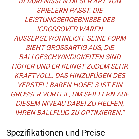
BEDÜRFNISSEN DIESER ART VON
SPIELERN PASST. DIE
LEISTUNGSERGEBNISSE DES
ICROSSOVER WAREN
AUSSERGEWÖHNLICH. SEINE FORM S
IEHT GROSSARTIG AUS, DIE BA
LLGESCHWINDIGKEITEN SIND HÖ
HER UND ER KLINGT ZUDEM SEHR KR
AFTVOLL. DAS HINZUFÜGEN DES VE
RSTELLBAREN HOSELS IST EIN GR
OSSER VORTEIL, UM SPIELERN AUF DIE
SEM NIVEAU DABEI ZU HELFEN, IHR
EN BALLFLUG ZU OPTIMIEREN.“
Spezifikationen und Preise