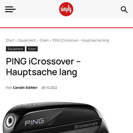
Start
Equipment
Eisen
PING iCrossover - Hauptsache lang
Equipment
Eisen
PING iCrossover –
Hauptsache lang
Von
Carolin Stähler
28.10.2022