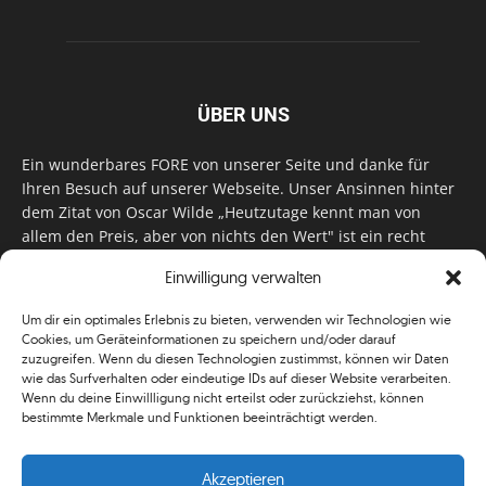
ÜBER UNS
Ein wunderbares FORE von unserer Seite und danke für
Ihren Besuch auf unserer Webseite. Unser Ansinnen hinter
dem Zitat von Oscar Wilde „Heutzutage kennt man von
allem den Preis, aber von nichts den Wert" ist ein recht
einfaches: Wir geben Tag für Tag, Woche für Woche, Monat
Einwilligung verwalten
für Monat unser Bestes, um Sie mit außergewöhnlichen
Stories, kurzweiligen Features und interessanten Interviews
Um dir ein optimales Erlebnis zu bieten, verwenden wir Technologien wie
zu versorgen. Im Magazin, auf unserer Website & auf
Cookies, um Geräteinformationen zu speichern und/oder darauf
unseren Social Media Plattformen! Das verdient im
zuzugreifen. Wenn du diesen Technologien zustimmst, können wir Daten
klassischen Wortsinn nicht nur Anerkennung!
wie das Surfverhalten oder eindeutige IDs auf dieser Website verarbeiten.
Wenn du deine Einwillligung nicht erteilst oder zurückziehst, können
bestimmte Merkmale und Funktionen beeinträchtigt werden.
Akzeptieren