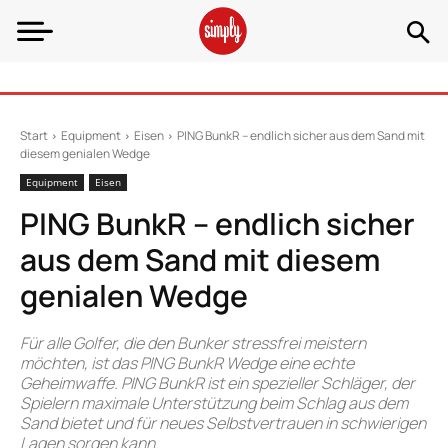
Start
Equipment
Eisen
PING BunkR – endlich sicher aus dem Sand mit
diesem genialen Wedge
Equipment
Eisen
PING BunkR – endlich sicher
aus dem Sand mit diesem
genialen Wedge
Für alle Golfer, die den Bunker stressfrei meistern
möchten, ist das PING BunkR Wedge eine echte
Geheimwaffe. PING BunkR ist ein spezieller Schläger, der
Spielern maximale Unterstützung beim Schlag aus dem
Sand bietet und für neues Selbstvertrauen in schwierigen
Lagen sorgen kann.