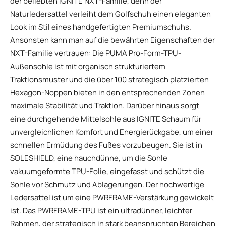
der beliebten IGNITE NXT-Familie, denn der
Naturledersattel verleiht dem Golfschuh einen eleganten
Look im Stil eines handgefertigten Premiumschuhs.
Ansonsten kann man auf die bewährten Eigenschaften der
NXT-Familie vertrauen: Die PUMA Pro-Form-TPU-
Außensohle ist mit organisch strukturiertem
Traktionsmuster und die über 100 strategisch platzierten
Hexagon-Noppen bieten in den entsprechenden Zonen
maximale Stabilität und Traktion. Darüber hinaus sorgt
eine durchgehende Mittelsohle aus IGNITE Schaum für
unvergleichlichen Komfort und Energierückgabe, um einer
schnellen Ermüdung des Fußes vorzubeugen. Sie ist in
SOLESHIELD, eine hauchdünne, um die Sohle
vakuumgeformte TPU-Folie, eingefasst und schützt die
Sohle vor Schmutz und Ablagerungen. Der hochwertige
Ledersattel ist um eine PWRFRAME-Verstärkung gewickelt
ist. Das PWRFRAME-TPU ist ein ultradünner, leichter
Rahmen, der strategisch in stark beanspruchten Bereichen