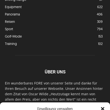
Equipment
622
Panorama
406
Reisen
309
Sport
794
Golf-Mode
153
Training
102
ÜBER UNS
Ein wunderbares FORE von unserer Seite und danke für
Ihren Besuch auf unserer Webseite. Unser Ansinnen hinter
dem Zitat von Oscar Wilde „Heutzutage kennt man von
allem den Preis, aber von nichts den Wert" ist ein recht
einfaches: Wir geben Tag für Tag, Woche für Woche, Monat
Einwilligung verwalten