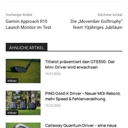
Vorheriger Artikel
Nächster Artikel
Garmin Approach R10
Die „Movember Golftrophy“
Launch Monitor im Test
feiert 10jähriges Jubiläum
ÄHNLICHE ARTIKEL
Titleist präsentiert den GTS300: Der
Mini-Driver wird erwachsen
19.07.2026
Hölzer
PING G440 K Driver – Neuer MOI‑Rekord,
mehr Speed & Fehlerverzeihung
15.02.2026
Hölzer
Callaway Quantum Driver – eine neue