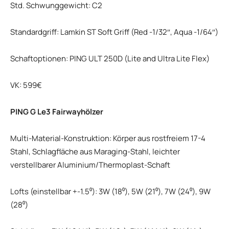
Std. Schwunggewicht: C2
Standardgriff: Lamkin ST Soft Griff (Red -1/32″, Aqua -1/64″)
Schaftoptionen: PING ULT 250D (Lite and Ultra Lite Flex)
VK: 599€
PING G Le3 Fairwayhölzer
Multi-Material-Konstruktion: Körper aus rostfreiem 17-4
Stahl, Schlagfläche aus Maraging-Stahl, leichter
verstellbarer Aluminium/Thermoplast-Schaft
Lofts (einstellbar +-1.5⁰): 3W (18⁰), 5W (21⁰), 7W (24⁰), 9W
(28⁰)