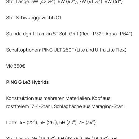
Std. Länge: 3W (42 ½“), 5W (42″), 7W (41 ½“), 9W (41″)
Std. Schwunggewicht: C1
Standardgriff: Lamkin ST Soft Griff (Red -1/32″, Aqua -1/64″)
Schaftoptionen: PING ULT 250F (Lite and Ultra Lite Flex)
VK: 360€
PING G Le3 Hybrids
Konstruktion aus mehreren Materialien: Kopf aus
rostfreiem 17-4-Stahl, Schlagfläche aus Maraging-Stahl
Lofts: 4H (22⁰), 5H (26⁰), 6H (30⁰), 7H (34⁰)
Std. Länge: 4H (39.25″), 5H (38.75″), 6H (38.25″), 7H