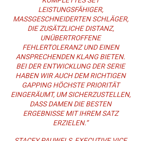
KOMPLETTES SET
LEISTUNGSFÄHIGER,
MASSGESCHNEIDERTEN SCHLÄGER, D
IE ZUSÄTZLICHE DISTANZ, U
NÜBERTROFFENE F
EHLERTOLERANZ UND EINEN A
NSPRECHENDEN KLANG BIETEN. B
EI DER ENTWICKLUNG DER SERIE H
ABEN WIR AUCH DEM RICHTIGEN G
APPING HÖCHSTE PRIORITÄT E
INGERÄUMT, UM SICHERZUSTELLEN, D
ASS DAMEN DIE BESTEN E
RGEBNISSE MIT IHREM SATZ E
RZIELEN.“
STACEY PAUWELS, EXECUTIVE VICE