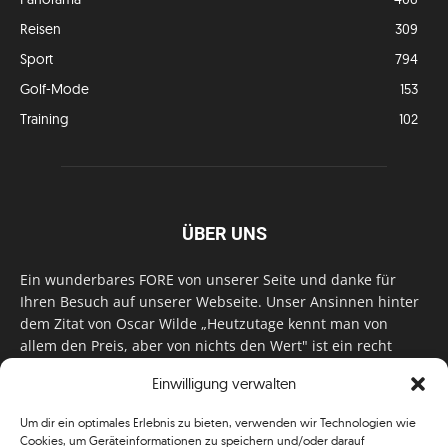
Reisen
309
Sport
794
Golf-Mode
153
Training
102
ÜBER UNS
Ein wunderbares FORE von unserer Seite und danke für
Ihren Besuch auf unserer Webseite. Unser Ansinnen hinter
dem Zitat von Oscar Wilde „Heutzutage kennt man von
allem den Preis, aber von nichts den Wert" ist ein recht
einfaches: Wir geben Tag für Tag, Woche für Woche, Monat
Einwilligung verwalten
für Monat unser Bestes, um Sie mit außergewöhnlichen
Stories, kurzweiligen Features und interessanten Interviews
Um dir ein optimales Erlebnis zu bieten, verwenden wir Technologien wie
zu versorgen. Im Magazin, auf unserer Website & auf
Cookies, um Geräteinformationen zu speichern und/oder darauf