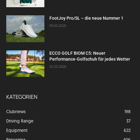
FootJoy Pro/SL – die neue Nummer 1
09.03.2026
ECCO GOLF BIOM C5: Neuer
Performance-Golfschuh für jedes Wetter
02.03.2026
KATEGORIEN
Clubnews
198
Driving Range
37
Equipment
622
Panorama
406