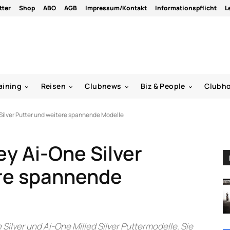
tter
Shop
ABO
AGB
Impressum/Kontakt
Informationspflicht
L
aining
Reisen
Clubnews
Biz & People
Clubh
Silver Putter und weitere spannende Modelle
y Ai-One Silver
ere spannende
Silver und Ai-One Milled Silver Puttermodelle. Sie