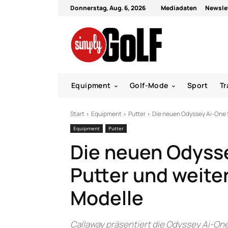
Donnerstag, Aug. 6, 2026
Mediadaten
Newsle
Equipment
Golf-Mode
Sport
Tr
Start
Equipment
Putter
Die neuen Odyssey Ai-One 
Equipment
Putter
Die neuen Odysse
Putter und weit
Modelle
Callaway präsentiert die Odyssey Ai-One 