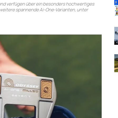
 und verfügen über ein besonders hochwertiges
 weitere spannende Ai-One-Varianten, unter