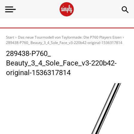
Start
Das neue Tourmodell von Taylormade: Die P760 Players Eisen
289438-P760_ Beauty_3_4_Sole_Face_v3-220b42-original-1536317814
289438-P760_
Beauty_3_4_Sole_Face_v3-220b42-
original-1536317814