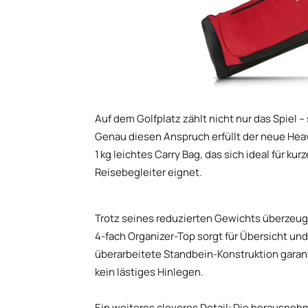
Auf dem Golfplatz zählt nicht nur das Spiel 
Genau diesen Anspruch erfüllt der neue Heav
1 kg leichtes Carry Bag, das sich ideal für 
Reisebegleiter eignet.
Trotz seines reduzierten Gewichts überzeugt
4-fach Organizer-Top sorgt für Übersicht und 
überarbeitete Standbein-Konstruktion garant
kein lästiges Hinlegen.
Ein weiteres cleveres Detail: Die herausneh