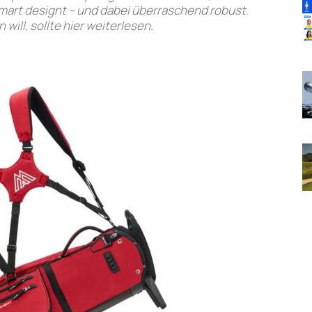
smart designt – und dabei überraschend robust.
ill, sollte hier weiterlesen.