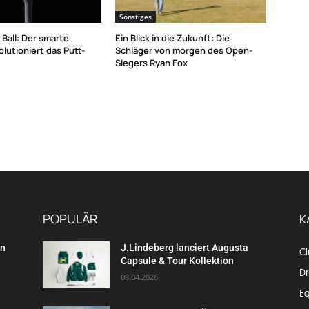
Sonstiges
 Ball: Der smarte
Ein Blick in die Zukunft: Die
olutioniert das Putt-
Schläger von morgen des Open-
Siegers Ryan Fox
POPULÄR
K
en
J.Lindeberg lanciert Augusta
C
Capsule & Tour Kollektion
Dr
08.04.2026
E