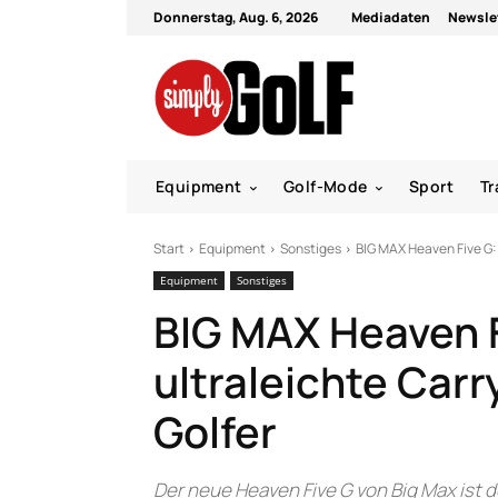
Donnerstag, Aug. 6, 2026
Mediadaten
Newsle
Equipment
Golf-Mode
Sport
Tr
Start
Equipment
Sonstiges
BIG MAX Heaven Five G: 
Equipment
Sonstiges
BIG MAX Heaven F
ultraleichte Carr
Golfer
Der neue Heaven Five G von Big Max ist 