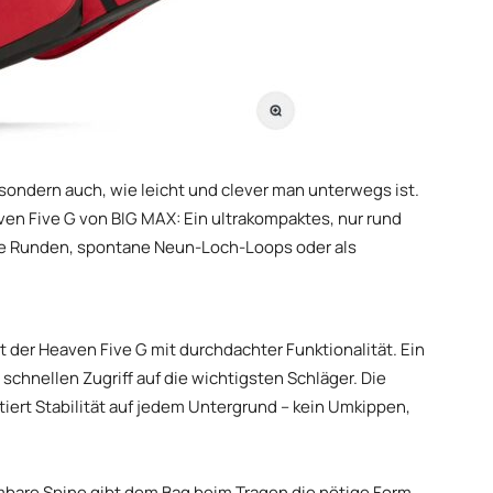
– sondern auch, wie leicht und clever man unterwegs ist.
en Five G von BIG MAX: Ein ultrakompaktes, nur rund
kurze Runden, spontane Neun-Loch-Loops oder als
 der Heaven Five G mit durchdachter Funktionalität. Ein
schnellen Zugriff auf die wichtigsten Schläger. Die
iert Stabilität auf jedem Untergrund – kein Umkippen,
mbare Spine gibt dem Bag beim Tragen die nötige Form,