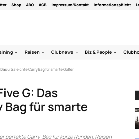
tter
Shop
ABO
AGB
Impressum/Kontakt
Informationspflicht
L
aining
Reisen
Clubnews
Biz & People
Clubh
Das ultraleichte Carry Bag für smarte Golfer
ive G: Das
y Bag für smarte
der perfekte Carry-Bag für kurze Runden, Reisen