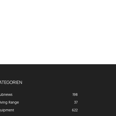
ATEGORIEN
lubnews
198
iving Range
37
quipment
622