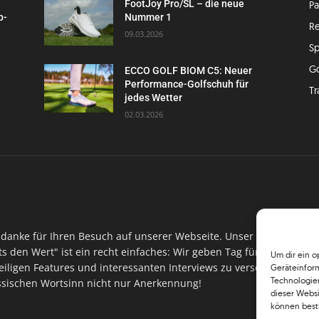
FootJoy Pro/SL – die neue
P
p-
Nummer 1
Re
09.03.2026
Sp
G
ECCO GOLF BIOM C5: Neuer
Performance-Golfschuh für
Tr
jedes Wetter
02.03.2026
danke für Ihren Besuch auf unserer Webseite. Unser Ansinnen hin
ts den Wert" ist ein recht einfaches: Wir geben Tag für Tag, Woch
Um dir ein o
iligen Features und interessanten Interviews zu versorgen. Im Ma
Geräteinfor
Technologien
assischen Wortsinn nicht nur Anerkennung!
dieser Websi
können best